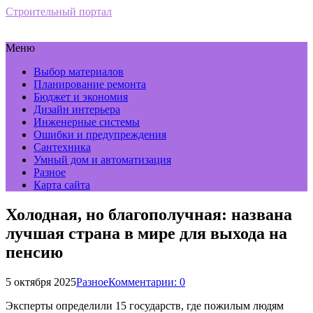
Строительный портал
Меню
Выбор материалов
Планирование ремонта
Бюджет и экономия
Дизайн интерьера
Инженерные системы
Ошибки и предупреждения
Сантехника
Умный дом и автоматизация
Разное
Карта сайта
Холодная, но благополучная: названа
лучшая страна в мире для выхода на
пенсию
5 октября 2025
Разное
Комментарии: 0
Эксперты определили 15 государств, где пожилым людям