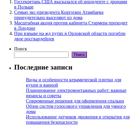
Госсекретарь США высказался об инциденте с дронами
в Польше
Семью экс-президента Киргизии Атамбаева
принудительно выселяют из дома
Масштабная акция против кабинета Стармера проходит
в Лондоне
При взрыве на жд путях в Орловской области погибли
двое росгвардейцев
Поиск
Поиск
Последние записи
Виды и особенности керамической плитки для
кухни и ванной
Планирование электромонтажных работ: важные
нюансы и советы
Современные решения для оформления спальни
Обзор систем голосового управления для умного
дома
Использование датчиков движения и открытия для
повышения безопасности