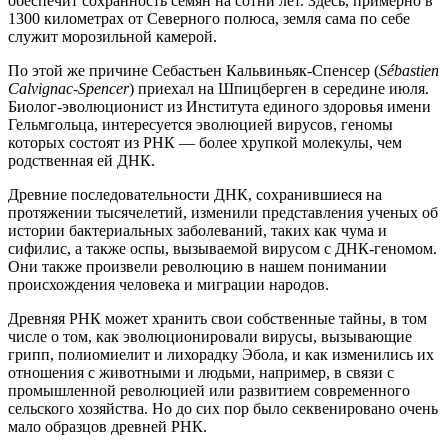
обеспечит сохранность семян на сотни лет. Здесь, примерно в
1300 километрах от Северного полюса, земля сама по себе
служит морозильной камерой.
По этой же причине Себастьен Кальвиньяк-Спенсер (
Sébastien
Calvignac-Spencer
) приехал на Шпицберген в середине июля.
Биолог-эволюционист из Института единого здоровья имени
Гельмгольца, интересуется эволюцией вирусов, геномы
которых состоят из РНК — более хрупкой молекулы, чем
родственная ей ДНК.
Древние последовательности ДНК, сохранившиеся на
протяжении тысячелетий, изменили представления ученых об
истории бактериальных заболеваний, таких как чума и
сифилис, а также оспы, вызываемой вирусом с ДНК-геномом.
Они также произвели революцию в нашем понимании
происхождения человека и миграции народов.
Древняя РНК может хранить свои собственные тайны, в том
числе о том, как эволюционировали вирусы, вызывающие
грипп, полиомиелит и лихорадку Эбола, и как изменились их
отношения с животными и людьми, например, в связи с
промышленной революцией или развитием современного
сельского хозяйства. Но до сих пор было секвенировано очень
мало образцов древней РНК.