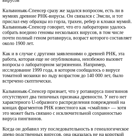
Кальвиньяк-Спенсер сразу же задался вопросом, есть ли в
мумиях древние РНК-вирусы. Он связался с Эмсли, и тот
прислал ему образцы из горла, трахеи, ребер и клоаки мумий.
Кальвиньяк-Спенсер говорит, что его лаборатории удалось
собрать воедино геномы нескольких вирусов, в том числе
почти полный геном ротавируса, возраст которого составляет
около 1900 лет.
Как и в случае с другими заявлениями о древней РНК, эта
работа, которая еще не опубликована, неизбежно вызовет
вопросы о лабораторном загрязнении. Например,
исследование 1999 года, в котором сообщалось о вирусе
томатной мозаики во льду возрастом до 140 000 лет, было
встречено скептически.
Кальвиньяк-Спенсер признает, что у ротавируса пингвинов
отсутствуют два типичных признака древности. У него нет
характерного U-образного распределения повреждений на
концах фрагментов РНК известного как «смайлик» — хотя
это может быть связано с исключительной сохранностью
вируса пингвинов.
Когда он добавил эту последовательность в генеалогическое
древо родственных вирусов, она оказалась не на короткой