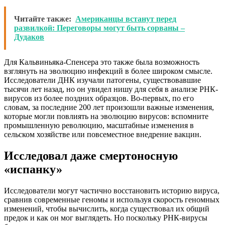
Читайте также:
Американцы встанут перед
развилкой: Переговоры могут быть сорваны –
Дудаков
Для Кальвиньяка-Спенсера это также была возможность
взглянуть на эволюцию инфекций в более широком смысле.
Исследователи ДНК изучали патогены, существовавшие
тысячи лет назад, но он увидел нишу для себя в анализе РНК-
вирусов из более поздних образцов. Во-первых, по его
словам, за последние 200 лет произошли важные изменения,
которые могли повлиять на эволюцию вирусов: вспомните
промышленную революцию, масштабные изменения в
сельском хозяйстве или повсеместное внедрение вакцин.
Исследовал даже смертоносную
«испанку»
Исследователи могут частично восстановить историю вируса,
сравнив современные геномы и используя скорость геномных
изменений, чтобы вычислить, когда существовал их общий
предок и как он мог выглядеть. Но поскольку РНК-вирусы