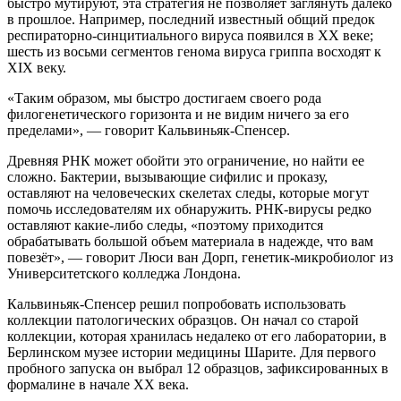
быстро мутируют, эта стратегия не позволяет заглянуть далеко
в прошлое. Например, последний известный общий предок
респираторно-синцитиального вируса появился в XX веке;
шесть из восьми сегментов генома вируса гриппа восходят к
XIX веку.
«Таким образом, мы быстро достигаем своего рода
филогенетического горизонта и не видим ничего за его
пределами», — говорит Кальвиньяк-Спенсер.
Древняя РНК может обойти это ограничение, но найти ее
сложно. Бактерии, вызывающие сифилис и проказу,
оставляют на человеческих скелетах следы, которые могут
помочь исследователям их обнаружить. РНК-вирусы редко
оставляют какие-либо следы, «поэтому приходится
обрабатывать большой объем материала в надежде, что вам
повезёт», — говорит Люси ван Дорп, генетик-микробиолог из
Университетского колледжа Лондона.
Кальвиньяк-Спенсер решил попробовать использовать
коллекции патологических образцов. Он начал со старой
коллекции, которая хранилась недалеко от его лаборатории, в
Берлинском музее истории медицины Шарите. Для первого
пробного запуска он выбрал 12 образцов, зафиксированных в
формалине в начале XX века.