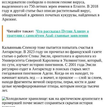
исследователи сообщили о полном геноме вируса,
выделенного из 750-летних зерен ячменя в Египте. В 2018
году в другой статье был описан растительный вирус,
обнаруженный в древних початках кукурузы, найденных в
Аризоне.
Читайте также:
Что рассказал Путин Алиеву о
трагедии с самолётом Azal: главные заявления
Кальвиньяк-Спенсер тоже пытается попытать счастья в
Антарктиде. В 2023 году он прочитал во французской газете
статью о работе Стива Эмсли, орнитолога и археолога из
Университета Северной Каролины в Уилмингтоне, который,
по сути, изучает историю пингвинов. С 2001 года Эмсли
регулярно ездит в Антарктиду в поисках старых мест
гнездования пингвинов Адели. Когда он их находит, то
начинает копать лед — а значит, и прошлое — слой за слоем,
находя фрагменты яичной скорлупы, перья, кости и даже
целые мумифицированные птицы, которым иногда тысячи
лет.