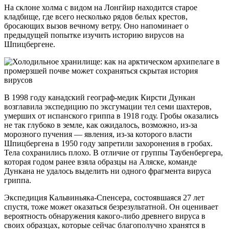
На склоне холма с видом на Лонгйир находится старое
кладбище, где всего несколько рядов белых крестов,
бросающих вызов вечному ветру. Оно напоминает о
предыдущей попытке изучить историю вирусов на
Шпицбергене.
В 1998 году канадский географ-медик Кирсти Дункан
возглавила экспедицию по эксгумации тел семи шахтеров,
умерших от испанского гриппа в 1918 году. Гробы оказались
не так глубоко в земле, как ожидалось, возможно, из-за
морозного пучения — явления, из-за которого власти
Шпицбергена в 1950 году запретили захоронения в гробах.
Тела сохранились плохо. В отличие от группы Таубенбергера,
которая годом ранее взяла образцы на Аляске, команде
Дункана не удалось выделить ни одного фрагмента вируса
гриппа.
Экспедиция Кальвиньяка-Спенсера, состоявшаяся 27 лет
спустя, тоже может оказаться безрезультатной. Он оценивает
вероятность обнаружения какого-либо древнего вируса в
своих образцах, которые сейчас благополучно хранятся в