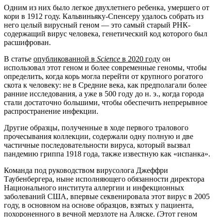
Одним из них было легкое двухлетнего ребенка, умершего от
кори в 1912 году. Кальвиньяку-Спенсеру удалось собрать из
него целый вирусный геном — это самый старый РНК-
содержащий вирус человека, генетический код которого был
расшифрован.
В статье
опубликованной в
Science
в 2020 году
он
использовал этот геном и более современные геномы, чтобы
определить, когда корь могла перейти от крупного рогатого
скота к человеку: не в Средние века, как предполагали более
ранние исследования, а уже в 500 году до н. э., когда города
стали достаточно большими, чтобы обеспечить непрерывное
распространение инфекции.
Другие образцы, полученные в ходе первого тралового
прочесывания коллекции, содержали одну полную и две
частичные последовательности вируса, который вызвал
пандемию гриппа 1918 года, также известную как «испанка».
Команда под руководством вирусолога Джеффри
Таубенбергера, ныне исполняющего обязанности директора
Национального института аллергии и инфекционных
заболеваний США, впервые секвенировала этот вирус в 2005
году, в основном на основе образцов, взятых у пациента,
похороненного в вечной мерзлоте на Аляске. (Этот геном