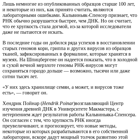
Лишь немногие из опубликованных образцов старше 100 лет,
и некоторые из них, как принято считать, являются
лабораторными ошибками. Кальвиньяк-Спенсер признает, что
РНК обычно разрушается быстрее, чем ДНК. Но он считает,
что ее хрупкость стала догмой, из-за которой исследователи
даже не пытаются ее искать.
В последние годы он добился ряда успехов в восстановлении
старых геномов кори, гриппа и других вирусов из образцов
тканей, зафиксированных в формалине, которые хранятся в
музеях. На Шпицбергене он надеется показать, что в холодной
и сухой вечной мерзлоте геномы РНК-вирусов могут
сохраняться гораздо дольше — возможно, тысячи или даже
сотни тысяч лет.
«У них здесь хранилище семян, а может, и вирусов тоже
есть», — говорит он.
Хендрик Пойнар (
Hendrik Poinar
)возглавляющий Центр
изучения древней ДНК в Университете Макмастера, с
нетерпением ждет результатов работы Кальвиньяка-Спенсера.
Он согласен с тем, что хрупкость РНК иногда
преувеличивают, и прогнозирует, что новые методы,
некоторые из которых разрабатываются в его собственной
лаборатории, вскоре дадут мощный толчок развитию этой