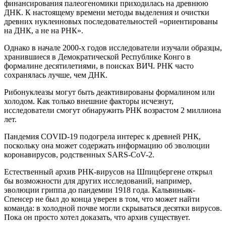
финансирования палеогеномики приходилась на древнюю
ДНК. К настоящему времени методы выделения и очистки
древних нуклеиновых последовательностей «ориентированы
на ДНК, а не на РНК».
Однако в начале 2000-х годов исследователи изучали образцы,
хранившиеся в Демократической Республике Конго в
формалине десятилетиями, в поисках ВИЧ. РНК часто
сохранялась лучше, чем ДНК.
Рибонуклеазы могут быть деактивированы формалином или
холодом. Как только внешние факторы исчезнут,
исследователи смогут обнаружить РНК возрастом 2 миллиона
лет.
Пандемия COVID-19 подогрела интерес к древней РНК,
поскольку она может содержать информацию об эволюции
коронавирусов, родственных SARS-CoV-2.
Естественный архив РНК-вирусов на Шпицбергене открыл
бы возможности для других исследований, например,
эволюции гриппа до пандемии 1918 года. Кальвиньяк-
Спенсер не был до конца уверен в том, что может найти
команда: в холодной почве могли скрываться десятки вирусов.
Пока он просто хотел доказать, что архив существует.