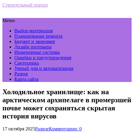
Строительный портал
Меню
Выбор материалов
Планирование ремонта
Бюджет и экономия
Дизайн интерьера
Инженерные системы
Ошибки и предупреждения
Сантехника
Умный дом и автоматизация
Разное
Карта сайта
Холодильное хранилище: как на
арктическом архипелаге в промерзшей
почве может сохраняться скрытая
история вирусов
17 октября 2025
Разное
Комментарии: 0