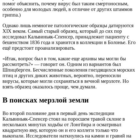
помог объяснить, почему вирус был таким смертоносным,
особенно для молодых людей, в отличие от других штаммов
гриппа.)
Однако лишь немногие патологические образцы датируются
XIX веком. Самый старый образец, который до сих пор
исследовал Кальвиньяк-Спенсер, принадлежит пациенту с
бешенством 1836 года и хранится в коллекции в Болонье. Его
ещё предстоит проанализировать.
«Итак, вопрос был в том, какие еще архивы мы могли бы
рассмотреть?» — говорит он. Одним из вариантов был
Шпицберген. Бесчисленные поколения гнездящихся морских
птиц и других диких животных, вероятно, переносили
вирусы, которые могли сохраняться в вечной мерзлоте. Но
взять образец оказалось проще, чем думали.
В поисках мерзлой земли
Во второй половине дня в первый день экспедиции
Кальвиньяк-Спенсер стоял на поросшем травой склоне в
нескольких минутах ходьбы от Лонгйира и осматривал
квадратную яму, которую он и его коллеги только что
выкопали. Исследователи наткнулись на камни и гравий на