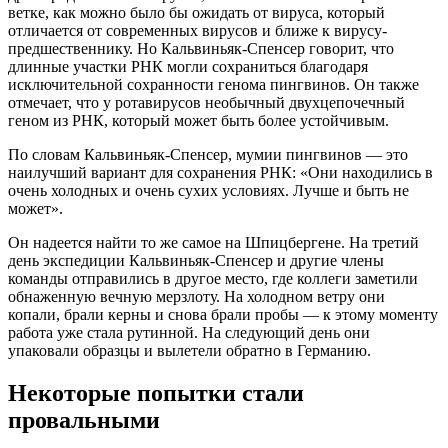
ветке, как можно было бы ожидать от вируса, который
отличается от современных вирусов и ближе к вирусу-
предшественнику. Но Кальвиньяк-Спенсер говорит, что
длинные участки РНК могли сохраниться благодаря
исключительной сохранности генома пингвинов. Он также
отмечает, что у ротавирусов необычный двухцепочечный
геном из РНК, который может быть более устойчивым.
По словам Кальвиньяк-Спенсер, мумии пингвинов — это
наилучший вариант для сохранения РНК: «Они находились в
очень холодных и очень сухих условиях. Лучше и быть не
может».
Он надеется найти то же самое на Шпицбергене. На третий
день экспедиции Кальвиньяк-Спенсер и другие члены
команды отправились в другое место, где коллеги заметили
обнаженную вечную мерзлоту. На холодном ветру они
копали, брали керны и снова брали пробы — к этому моменту
работа уже стала рутинной. На следующий день они
упаковали образцы и вылетели обратно в Германию.
Некоторые попытки стали
провальными