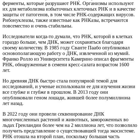
ферменты, которые разрушают РНК. Организмы используют
их для метаболизма избыточных клеточных РНК и в качестве
защиты от патогенов, в том числе РНК-содержащих вирусов.
Рибонуклеазы, также известные как РНКазы, встречаются
повсеместно и очень стабильны.
Исследователи когда-то думали, что РНК, которой в клетках
гораздо больше, чем ДНК, может сохраняться благодаря
своему количеству. В 1985 году Сванте Паабо опубликовал
основополагающую работу о ДНК, извлеченной из мумий.
Франко Ролло из Университета Камерино описал фрагменты
РНК, обнаруженные в семени кресс-салата возрастом 1600
лет.
Но древняя ДНК быстро стала популярной темой для
исследований, и ученые использовали ее для изучения жизни
все глубже и глубже в прошлом. В 2013 году они
опубликовали геном лошади, жившей более полумиллиона
лет назад.
В 2022 году они провели секвенирование ДНК
многочисленных растений и животных, замороженных во
льдах Гренландии более чем на 2 миллиона лет, что позволило
получить представление о существовавшей тогда экосистеме.
РНК отошла на второй план, поскольку большая часть