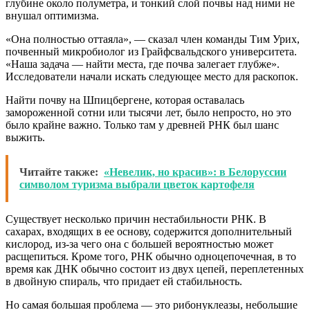
глубине около полуметра, и тонкий слой почвы над ними не
внушал оптимизма.
«Она полностью оттаяла», — сказал член команды Тим Урих,
почвенный микробиолог из Грайфсвальдского университета.
«Наша задача — найти места, где почва залегает глубже».
Исследователи начали искать следующее место для раскопок.
Найти почву на Шпицбергене, которая оставалась
замороженной сотни или тысячи лет, было непросто, но это
было крайне важно. Только там у древней РНК был шанс
выжить.
Читайте также:
«Невелик, но красив»: в Белоруссии
символом туризма выбрали цветок картофеля
Существует несколько причин нестабильности РНК. В
сахарах, входящих в ее основу, содержится дополнительный
кислород, из-за чего она с большей вероятностью может
расщепиться. Кроме того, РНК обычно одноцепочечная, в то
время как ДНК обычно состоит из двух цепей, переплетенных
в двойную спираль, что придает ей стабильность.
Но самая большая проблема — это рибонуклеазы, небольшие