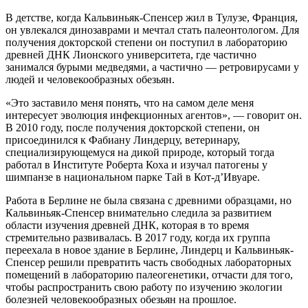
В детстве, когда Кальвиньяк-Спенсер жил в Тулузе, Франция,
он увлекался динозаврами и мечтал стать палеонтологом. Для
получения докторской степени он поступил в лабораторию
древней ДНК Лионского университета, где частично
занимался бурыми медведями, а частично — ретровирусами у
людей и человекообразных обезьян.
«Это заставило меня понять, что на самом деле меня
интересует эволюция инфекционных агентов», — говорит он.
В 2010 году, после получения докторской степени, он
присоединился к Фабиану Линдерцу, ветеринару,
специализирующемуся на дикой природе, который тогда
работал в Институте Роберта Коха и изучал патогены у
шимпанзе в национальном парке Тай в Кот-д’Ивуаре.
Работа в Берлине не была связана с древними образцами, но
Кальвиньяк-Спенсер внимательно следила за развитием
области изучения древней ДНК, которая в то время
стремительно развивалась. В 2017 году, когда их группа
переехала в новое здание в Берлине, Линдерц и Кальвиньяк-
Спенсер решили превратить часть свободных лабораторных
помещений в лабораторию палеогенетики, отчасти для того,
чтобы распространить свою работу по изучению экологии
болезней человекообразных обезьян на прошлое.