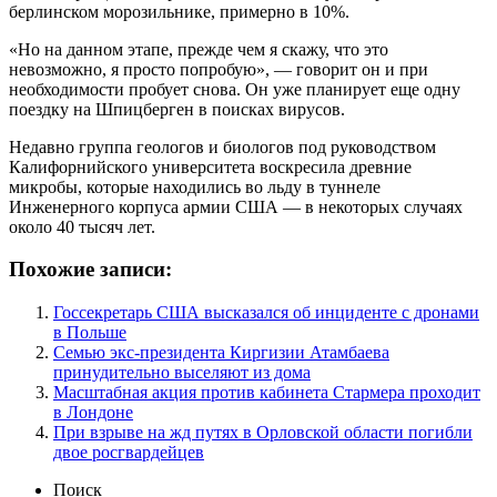
берлинском морозильнике, примерно в 10%.
«Но на данном этапе, прежде чем я скажу, что это
невозможно, я просто попробую», — говорит он и при
необходимости пробует снова. Он уже планирует еще одну
поездку на Шпицберген в поисках вирусов.
Недавно группа геологов и биологов под руководством
Калифорнийского университета воскресила древние
микробы, которые находились во льду в туннеле
Инженерного корпуса армии США — в некоторых случаях
около 40 тысяч лет.
Похожие записи:
Госсекретарь США высказался об инциденте с дронами
в Польше
Семью экс-президента Киргизии Атамбаева
принудительно выселяют из дома
Масштабная акция против кабинета Стармера проходит
в Лондоне
При взрыве на жд путях в Орловской области погибли
двое росгвардейцев
Поиск