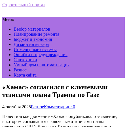
Строительный портал
Меню
Выбор материалов
Планирование ремонта
Бюджет и экономия
Дизайн интерьера
Инженерные системы
Ошибки и предупреждения
Сантехника
Умный дом и автоматизация
Разное
Карта сайта
«Хамас» согласился с ключевыми
тезисами плана Трампа по Газе
4 октября 2025
Разное
Комментарии: 0
Палестинское движение «Хамас» опубликовало заявление,
в котором соглашается с ключевыми тезисами плана
президента США Дональда Трампа по урегулированию