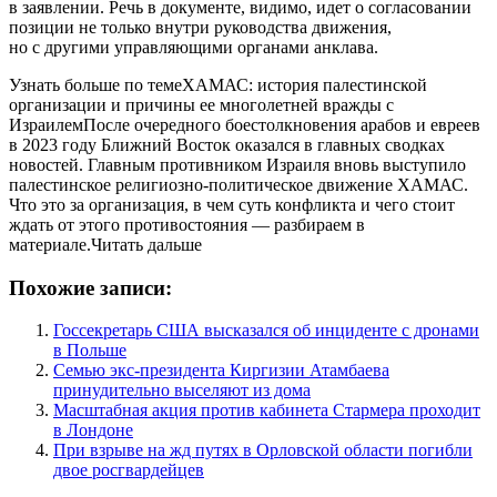
в заявлении. Речь в документе, видимо, идет о согласовании
позиции не только внутри руководства движения,
но с другими управляющими органами анклава.
Узнать больше по темеХАМАС: история палестинской
организации и причины ее многолетней вражды с
ИзраилемПосле очередного боестолкновения арабов и евреев
в 2023 году Ближний Восток оказался в главных сводках
новостей. Главным противником Израиля вновь выступило
палестинское религиозно-политическое движение ХАМАС.
Что это за организация, в чем суть конфликта и чего стоит
ждать от этого противостояния — разбираем в
материале.Читать дальше
Похожие записи:
Госсекретарь США высказался об инциденте с дронами
в Польше
Семью экс-президента Киргизии Атамбаева
принудительно выселяют из дома
Масштабная акция против кабинета Стармера проходит
в Лондоне
При взрыве на жд путях в Орловской области погибли
двое росгвардейцев