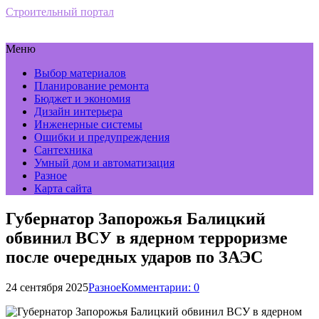
Строительный портал
Меню
Выбор материалов
Планирование ремонта
Бюджет и экономия
Дизайн интерьера
Инженерные системы
Ошибки и предупреждения
Сантехника
Умный дом и автоматизация
Разное
Карта сайта
Губернатор Запорожья Балицкий
обвинил ВСУ в ядерном терроризме
после очередных ударов по ЗАЭС
24 сентября 2025
Разное
Комментарии: 0