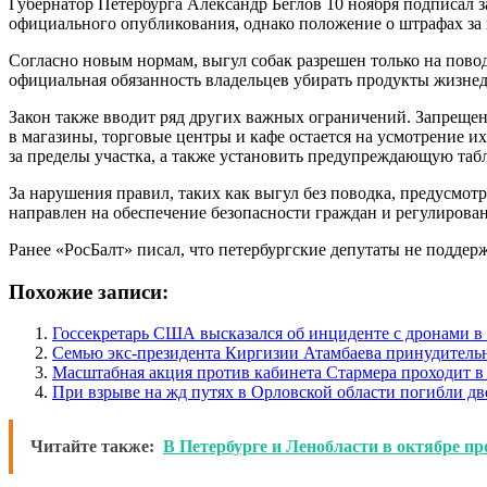
Губернатор Петербурга Александр Беглов 10 ноября подписал 
официального опубликования, однако положение о штрафах за в
Согласно новым нормам, выгул собак разрешен только на пов
официальная обязанность владельцев убирать продукты жизнед
Закон также вводит ряд других важных ограничений. Запрещен
в магазины, торговые центры и кафе остается на усмотрение и
за пределы участка, а также установить предупреждающую таб
За нарушения правил, таких как выгул без поводка, предусмот
направлен на обеспечение безопасности граждан и регулиров
Ранее «РосБалт» писал, что петербургские депутаты не поддер
Похожие записи:
Госсекретарь США высказался об инциденте с дронами 
Семью экс-президента Киргизии Атамбаева принудитель
Масштабная акция против кабинета Стармера проходит в
При взрыве на жд путях в Орловской области погибли дв
Читайте также:
В Петербурге и Ленобласти в октябре пр