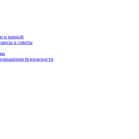
и и ванной
юансы и советы
ома
 повышения безопасности