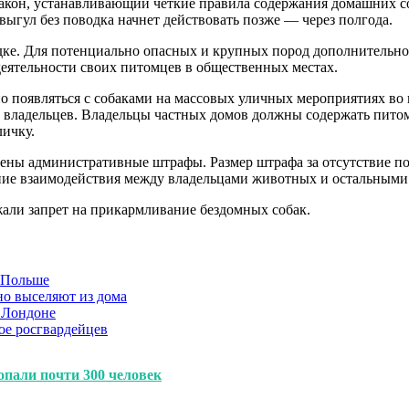
закон, устанавливающий четкие правила содержания домашних со
ыгул без поводка начнет действовать позже — через полгода.
одке. Для потенциально опасных и крупных пород дополнительн
еятельности своих питомцев в общественных местах.
о появляться с собаками на массовых уличных мероприятиях во
х владельцев. Владельцы частных домов должны содержать питомц
личку.
рены административные штрафы. Размер штрафа за отсутствие по
ание взаимодействия между владельцами животных и остальными
жали запрет на прикармливание бездомных собак.
в Польше
но выселяют из дома
 Лондоне
ое росгвардейцев
опали почти 300 человек