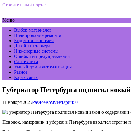
Строительный портал
Меню
Выбор материалов
Планирование ремонта
Бюджет и экономия
Дизайн интерьера
Инженерные системы
Ошибки и предупреждения
Сантехника
Умный дом и автоматизация
Разное
Карта сайта
Губернатор Петербурга подписал новый
11 ноября 2025
Разное
Комментарии: 0
Поводок, намордник и уборка: в Петербурге вводятся строгие п