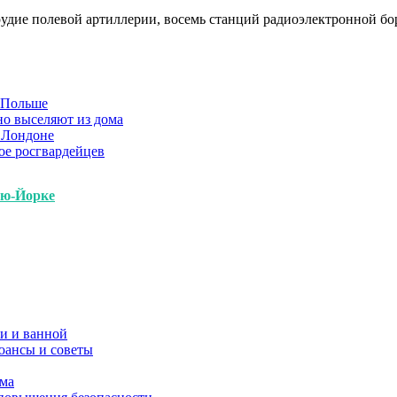
удие полевой артиллерии, восемь станций радиоэлектронной бор
в Польше
но выселяют из дома
 Лондоне
ое росгвардейцев
ью-Йорке
и и ванной
юансы и советы
ома