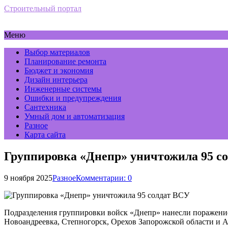
Строительный портал
Меню
Выбор материалов
Планирование ремонта
Бюджет и экономия
Дизайн интерьера
Инженерные системы
Ошибки и предупреждения
Сантехника
Умный дом и автоматизация
Разное
Карта сайта
Группировка «Днепр» уничтожила 95 с
9 ноября 2025
Разное
Комментарии: 0
Подразделения группировки войск «Днепр» нанесли поражение
Новоандреевка, Степногорск, Орехов Запорожской области и 