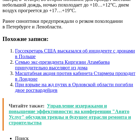
небольшой дождь, ночью похолодает до +10…+12°С, днем
воздух прогреется до +17…+19°С.
Ранее синоптики предупреждали о резком похолодании
в Петербурге и Ленобласти.
Похожие записи:
Госсекретарь США высказался об инциденте с дронами
в Польше
Семью экс-президента Киргизии Атамбаева
принудительно выселяют из дома
Масштабная акция против кабинета Стармера проходит
в Лондоне
При взрыве на жд путях в Орловской области погибли
двое росгвардейцев
Читайте также:
Управление издержками и
повышение эффективности: на конференции "Авито
Услуг" обсудили тренды и будущее отрасли ремонта и
строительства
Поиск