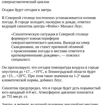
Осадки будут сегодня и завтра.
В Северной столице постепенно устанавливается осенняя
погода. В городе холодает, пасмурно и дожди, отметил
ведущий синоптик центра «Фобос» Михаил Леус.
«Синоптическую ситуация в Северной столице
формирует южная периферия
североатлантического циклона. Выходя на север
Скандинавии, он станет причиной облачной
с прояснениями погоды и местами отметится
кратковременными дождями», — пояснил
специалист.
Он прогнозирует, что сегодня температура воздуха в городе
опустится до +17…+19°С, в Ленинградской области будет
до +15…+20°С. При этом такие значения на 1-2° выше
климатической нормы, добавил Леус.
Синоптик предупредил, что в городе будет дуть порывистый
юго-западный 4-9 м/с. Атмосферное давление понизится
до 755 мм рт. ст.
Завтра, в четверг, во второй половине дня пройдет местами