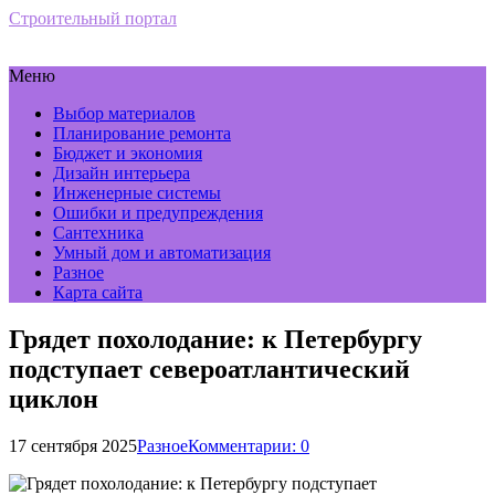
Строительный портал
Меню
Выбор материалов
Планирование ремонта
Бюджет и экономия
Дизайн интерьера
Инженерные системы
Ошибки и предупреждения
Сантехника
Умный дом и автоматизация
Разное
Карта сайта
Грядет похолодание: к Петербургу
подступает североатлантический
циклон
17 сентября 2025
Разное
Комментарии: 0