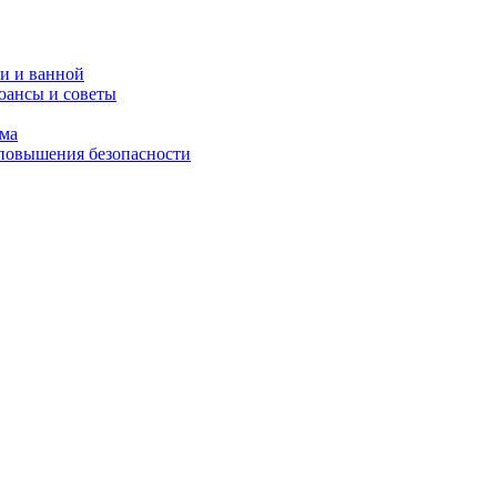
и и ванной
юансы и советы
ома
 повышения безопасности