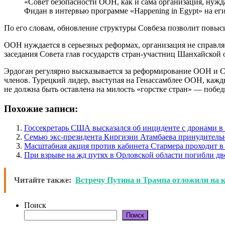
«Совет безопасности ООН, как и сама организация, нужд
Фидан в интервью программе «Happening in Egypt» на ег
По его словам, обновление структуры Совбеза позволит повыс
ООН нуждается в серьезных реформах, организация не справляе
заседания Совета глав государств стран-участниц Шанхайской
Эрдоган регулярно высказывается за реформирование ООН и Со
членов. Турецкий лидер, выступая на Генассамблее ООН, кажды
не должна быть оставлена на милость «горстке стран» — побе
Похожие записи:
Госсекретарь США высказался об инциденте с дронами 
Семью экс-президента Киргизии Атамбаева принудитель
Масштабная акция против кабинета Стармера проходит в
При взрыве на жд путях в Орловской области погибли дв
Читайте также:
Встречу Путина и Трампа отложили на к
Поиск
Поиск