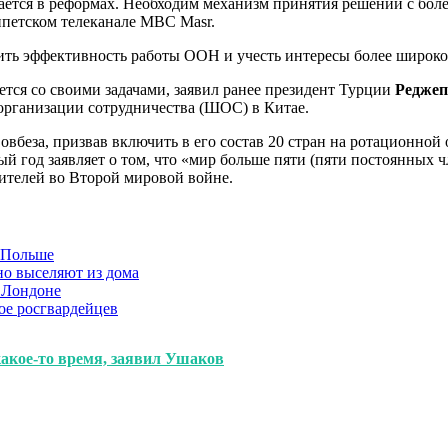
ается в реформах. Необходим механизм принятия решений с бол
ипетском телеканале MBC Masr.
ить эффективность работы ООН и учесть интересы более широког
тся со своими задачами, заявил ранее президент Турции
Реджеп
 организации сотрудничества (ШОС) в Китае.
вбеза, призвав включить в его состав 20 стран на ротационной
й год заявляет о том, что «мир больше пяти (пяти постоянных ч
дителей во Второй мировой войне.
в Польше
но выселяют из дома
 Лондоне
ое росгвардейцев
акое-то время, заявил Ушаков