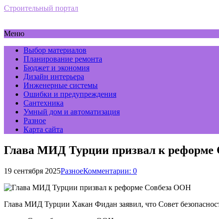
Строительный портал
Меню
Выбор материалов
Планирование ремонта
Бюджет и экономия
Дизайн интерьера
Инженерные системы
Ошибки и предупреждения
Сантехника
Умный дом и автоматизация
Разное
Карта сайта
Глава МИД Турции призвал к реформе
19 сентября 2025
Разное
Комментарии: 0
Глава МИД Турции Хакан Фидан заявил, что Совет безопаснос