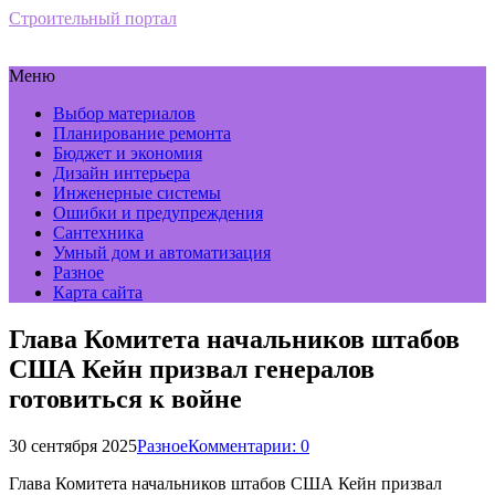
Строительный портал
Меню
Выбор материалов
Планирование ремонта
Бюджет и экономия
Дизайн интерьера
Инженерные системы
Ошибки и предупреждения
Сантехника
Умный дом и автоматизация
Разное
Карта сайта
Глава Комитета начальников штабов
США Кейн призвал генералов
готовиться к войне
30 сентября 2025
Разное
Комментарии: 0
Глава Комитета начальников штабов США Кейн призвал