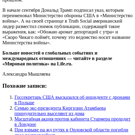
В начале сентября Дональд Трамп подписал указ, которым
переименовал Министерство обороны США в «Министерство
войны». А на своей странице в Truth Social американский
лидер разместил снимок публикации, содержащей такие
выражения, как: «Обожаю аромат депортаций с утра» и
«Скоро Чикаго поймёт, почему это ведомство носит название
Министерства войны».
Больше новостей о глобальных событиях и
международных отношениях — читайте в разделе
«Мировая политика» на Life.ru.
Александра Мышляева
Похожие записи:
Госсекретарь США высказался об инциденте с дронами
в Польше
Семью экс-президента Киргизии Атамбаева
принудительно выселяют из дома
Масштабная акция против кабинета Стармера проходит
в Лондоне
При взрыве на жд путях в Орловской области погибли