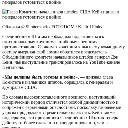
генералов готовиться к войне
Обложка © Shutterstock / FOTODOM / Keith J Finks
Соединённым Штатам необходимо подготовиться к
потенциальному крупномасштабному военному
противостоянию. С таким заявлением к высшему командному
составу американской армии обратился председатель
Объединённого комитета начальников штабов генерал Дэн
Кейн, чьё выступление транслировалось на YouTube-канале
Пентагона.
«Мы должны быть готовы к войне», —
призвал глава
Комитета начальников штабов, обращаясь к генералам и
адмиралам США.
По словам высокопоставленного военного, наступивший
исторический период отличается особой динамичностью и
сопряжен с серьёзными опасностями, поскольку глобальные
угрозы продолжают стремительно нарастать. Кейн также
подчеркнул, что противники Соединённых Штатов теперь
действуют более слаженно и координированно, чем в
прошлом.