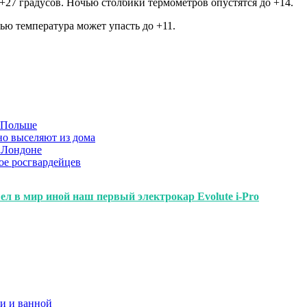
 +27 градусов. Ночью столбики термометров опустятся до +14.
чью температура может упасть до +11.
в Польше
но выселяют из дома
 Лондоне
ое росгвардейцев
л в мир иной наш первый электрокар Evolute i-Pro
и и ванной