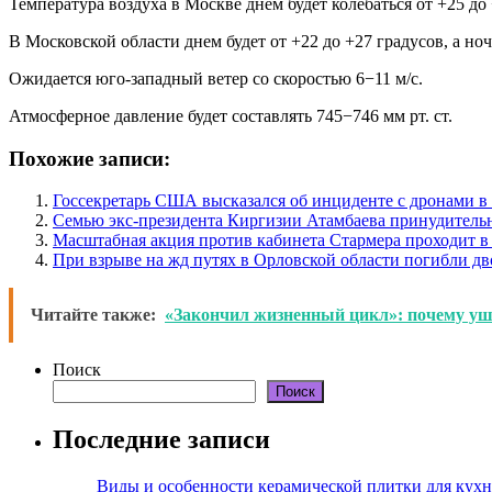
Температура воздуха в Москве днем будет колебаться от +25 до
В Московской области днем будет от +22 до +27 градусов, а но
Ожидается юго-западный ветер со скоростью 6−11 м/c.
Атмосферное давление будет составлять 745−746 мм рт. ст.
Похожие записи:
Госсекретарь США высказался об инциденте с дронами 
Семью экс-президента Киргизии Атамбаева принудитель
Масштабная акция против кабинета Стармера проходит в
При взрыве на жд путях в Орловской области погибли дв
Читайте также:
«Закончил жизненный цикл»: почему уше
Поиск
Поиск
Последние записи
Виды и особенности керамической плитки для кухн