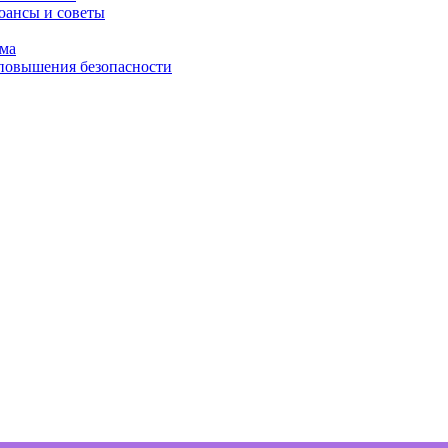
юансы и советы
ома
 повышения безопасности