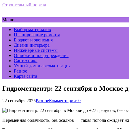
Строительный портал
Меню
Выбор материалов
Планирование ремонта
Бюджет и экономия
Дизайн интерьера
Инженерные системы
Ошибки и предупреждения
Сантехника
Умный дом и автоматизация
Разное
Карта сайта
Гидрометцентр: 22 сентября в Москве до
22 сентября 2025
Разное
Комментарии: 0
Переменная облачность, без осадков — такая погода ожидает ж