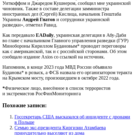
Уиткоффом и Джаредом Кушнером, сообщил мне украинский
чиновник. Также в составе делегации замминистра
иностранных дел (Сергей) Кислица, начальник Генштаба
Украины
Андрей Гнатов
и сотрудники украинской
разведки», отметил Равид.
Как передавало
EADaily
, украинская делегация в Абу-Даби
во главе с начальником Главного управления разведки (ГУР)
Минобороны Кириллом Будановым* проводит переговоры
как с американской, так и с российской сторонами. Об этом
сообщало издание Axios со ссылкой на источник.
Напомним, в конце 2023 года МВД России объявило
Буданова* в розыск, а ФСБ назвала его организатором теракта
на Крымском мосту, произошедшем в октябре 2022 года.
*
Физическое лицо, внесённое в список террористов
и экстремистов РосФинМониторинга
Похожие записи:
Госсекретарь США высказался об инциденте с дронами
в Польше
Семью экс-президента Киргизии Атамбаева
принудительно выселяют из дома