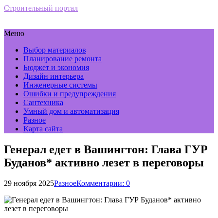
Строительный портал
Меню
Выбор материалов
Планирование ремонта
Бюджет и экономия
Дизайн интерьера
Инженерные системы
Ошибки и предупреждения
Сантехника
Умный дом и автоматизация
Разное
Карта сайта
Генерал едет в Вашингтон: Глава ГУР
Буданов* активно лезет в переговоры
29 ноября 2025
Разное
Комментарии: 0