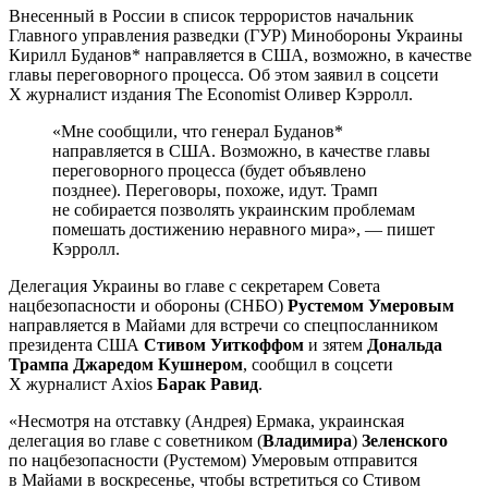
Внесенный в России в список террористов начальник
Главного управления разведки (ГУР) Минобороны Украины
Кирилл Буданов* направляется в США, возможно, в качестве
главы переговорного процесса. Об этом заявил в соцсети
Х журналист издания The Economist Оливер Кэрролл.
«Мне сообщили, что генерал Буданов*
направляется в США. Возможно, в качестве главы
переговорного процесса (будет объявлено
позднее). Переговоры, похоже, идут. Трамп
не собирается позволять украинским проблемам
помешать достижению неравного мира», — пишет
Кэрролл.
Делегация Украины во главе с секретарем Совета
нацбезопасности и обороны (СНБО)
Рустемом Умеровым
направляется в Майами для встречи со спецпосланником
президента США
Стивом Уиткоффом
и зятем
Дональда
Трампа Джаредом Кушнером
, сообщил в соцсети
Х журналист Axios
Барак Равид
.
«Несмотря на отставку (Андрея) Ермака, украинская
делегация во главе с советником (
Владимира
)
Зеленского
по нацбезопасности (Рустемом) Умеровым отправится
в Майами в воскресенье, чтобы встретиться со Стивом