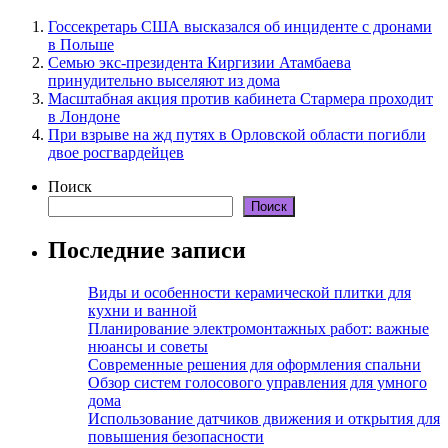
Госсекретарь США высказался об инциденте с дронами
в Польше
Семью экс-президента Киргизии Атамбаева
принудительно выселяют из дома
Масштабная акция против кабинета Стармера проходит
в Лондоне
При взрыве на жд путях в Орловской области погибли
двое росгвардейцев
Поиск
Поиск
Последние записи
Виды и особенности керамической плитки для
кухни и ванной
Планирование электромонтажных работ: важные
нюансы и советы
Современные решения для оформления спальни
Обзор систем голосового управления для умного
дома
Использование датчиков движения и открытия для
повышения безопасности