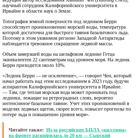
научный сотрудник Калифорнийского университета в
Ирвайне в области наук о Земле.
Топография земной поверхности под ледником Берри
способствует проникновению морской воды, температура
которой достаточна для быстрого таяния базальтового льда.
Поэтому в этом уязвимом регионе Западной Антарктиды
наблюдается тревожное сокращение ледяной массы.
Объем замерзшей воды на шельфовом леднике Гетца
эквивалентен 22 сантиметрам над уровнем моря. На ледник
Берри приходится около 10%.
«Ледник Берри — не исключение», — говорит Чен, который
начал работать над этим исследованием в 2023 году, будучи
аспирантом Калифорнийского университета в Ирвайне.
— Там, где теплая морская вода может проникать под
ледники, лежащие на ретроградных слоях, вероятно
интенсивное базальное таяние. Учет этих проникновений в
моделях ледяных щитов, скорее всего, повысит прогнозы по
потере льда и повышению уровня моря».
Читайте также:
Из-за российских БПЛА «киллзона»
на фронте расширилась до 20 км — Сырский