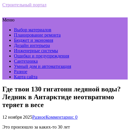
Строительный портал
Меню
Выбор материалов
Планирование ремонта
Бюджет и экономия
Дизайн интерьера
Инженерные системы
Ошибки и предупреждения
Сантехника
Умный дом и автоматизация
Разное
Карта сайта
Где твои 130 гигатонн ледяной воды?
Ледник в Антарктиде неотвратимо
теряет в весе
12 ноября 2025
Разное
Комментарии: 0
Это произошло за каких-то 30 лет