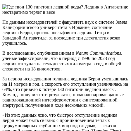
По данным исследователей с факультета наук о системе Земля
Калифорнийского университета в Ирвайне, состояние
ледника Берри, притока шельфового ледника Гетца в
Западной Антарктиде, за последние три десятилетия резко
ухудшилось.
В исследовании, опубликованном в
Nature Communications
,
ученые зафиксировали, что в период с 1996 по 2023 год
ледник отступал на семь десятых километра в год, в общей
сложности на 18 километров.
За период исследования толщина ледника Берри уменьшилась
на 11 метров в год, а скорость его отступления увеличилась на
64%, что привело к потере 130 гигатонн ледяной массы.
Команда получила эти результаты, проанализировав данные
радиолокационной интерферометрии с синтезированной
апертурой, полученные в ходе нескольких миссий.
«Из этих данных ясно, что быстрое отступление ледника
Берри может быть связано с проникновением теплых
циркумполярных глубинных вод подо льдом», — сказал
ведущий автор исследования Ханнинг Чен (
Hanning Chen),