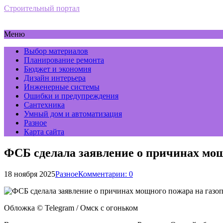
Строительный портал
Меню
Выбор материалов
Планирование ремонта
Бюджет и экономия
Дизайн интерьера
Инженерные системы
Ошибки и предупреждения
Сантехника
Умный дом и автоматизация
Разное
Карта сайта
ФСБ сделала заявление о причинах мощ
18 ноября 2025
Разное
Комментарии: 0
Обложка © Telegram / Омск с огоньком