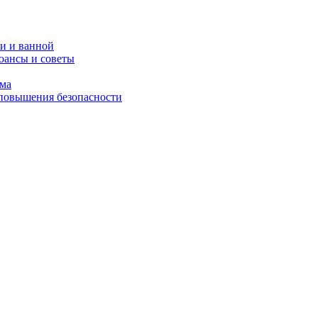
и и ванной
юансы и советы
ома
 повышения безопасности