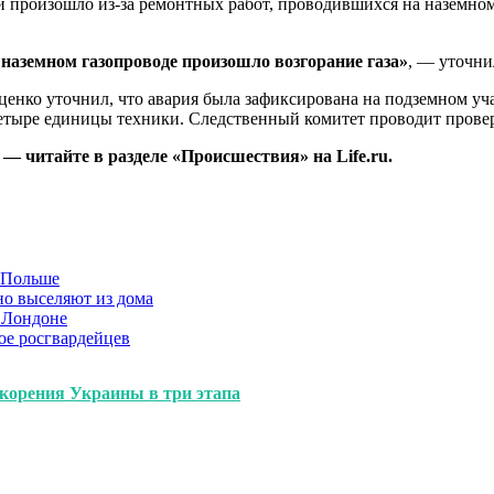
и произошло из-за ремонтных работ, проводившихся на наземном
 наземном газопроводе произошло возгорание газа»
, — уточни
енко уточнил, что авария была зафиксирована на подземном уча
четыре единицы техники. Следственный комитет проводит провер
— читайте в разделе «Происшествия» на Life.ru.
в Польше
но выселяют из дома
 Лондоне
ое росгвардейцев
покорения Украины в три этапа