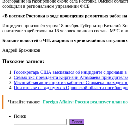
Возгорание на газопроводе около села Ростовка Омской област
сообщили в региональном управлении ФСБ.
«В поселке Ростовка в ходе проведения ремонтных работ на
Инцидент произошёл утром 18 ноября. Губернатор Виталий Хоц
спасатели: задействованы 18 человек личного состава МЧС и 
Больше новостей о ЧП, авариях и чрезвычайных ситуациях 
Андрей Бражников
Похожие записи:
Госсекретарь США высказался об инциденте с дронами 
Семью экс-президента Киргизии Атамбаева принудитель
Масштабная акция против кабинета Стармера проходит в
При взрыве на жд путях в Орловской области погибли дв
Читайте также:
Foreign Affairs: Россия реализует план 
Поиск
Поиск