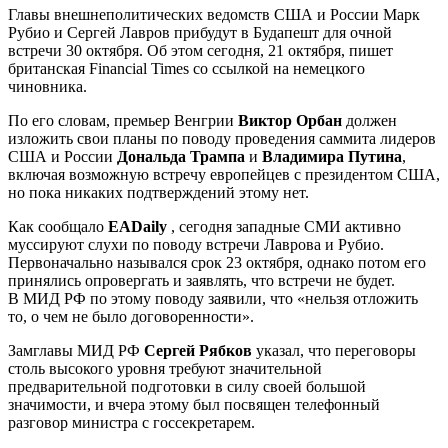
Главы внешнеполитических ведомств США и России Марк
Рубио и Сергей Лавров прибудут в Будапешт для очной
встречи 30 октября. Об этом сегодня, 21 октября, пишет
британская Financial Times со ссылкой на немецкого
чиновника.
По его словам, премьер Венгрии
Виктор Орбан
должен
изложить свои планы по поводу проведения саммита лидеров
США и России
Дональда Трампа
и
Владимира Путина
,
включая возможную встречу европейцев с президентом США,
но пока никаких подтверждений этому нет.
Как сообщало
EADaily
, сегодня западные СМИ активно
муссируют слухи по поводу встречи Лаврова и Рубио.
Первоначально назывался срок 23 октября, однако потом его
принялись опровергать и заявлять, что встречи не будет.
В МИД РФ по этому поводу заявили, что «нельзя отложить
то, о чем не было договоренности».
Замглавы МИД РФ
Сергей Рябков
указал, что переговоры
столь высокого уровня требуют значительной
предварительной подготовки в силу своей большой
значимости, и вчера этому был посвящен телефонный
разговор министра с госсекретарем.