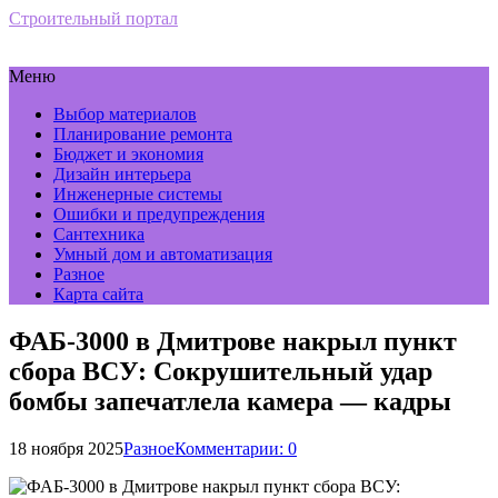
Строительный портал
Меню
Выбор материалов
Планирование ремонта
Бюджет и экономия
Дизайн интерьера
Инженерные системы
Ошибки и предупреждения
Сантехника
Умный дом и автоматизация
Разное
Карта сайта
ФАБ-3000 в Дмитрове накрыл пункт
сбора ВСУ: Сокрушительный удар
бомбы запечатлела камера — кадры
18 ноября 2025
Разное
Комментарии: 0