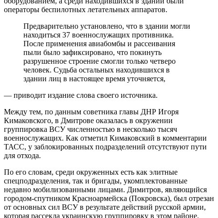
оборудованием, а среди находившихся в здании были
операторы беспилотных летательных аппаратов.
Предварительно установлено, что в здании могли
находиться 37 военнослужащих противника.
После применения авиабомбы и рассеивания
пыли было зафиксировано, что покинуть
разрушенное строение смогли только четверо
человек. Судьба остальных находившихся в
здании лиц в настоящее время уточняется,
— приводит издание слова своего источника.
Между тем, по данным советника главы ДНР Игоря
Кимаковского, в Дмитрове оказалась в окружении
группировка ВСУ численностью в несколько тысяч
военнослужащих. Как отметил Кимаковский в комментарии
ТАСС, у заблокированных подразделений отсутствуют пути
для отхода.
По его словам, среди окруженных есть как элитные
спецподразделения, так и бригады, укомплектованные
недавно мобилизованными лицами. Димитров, являющийся
городом-спутником Красноармейска (Покровска), был отрезан
от основных сил ВСУ в результате действий русской армии,
которая рассекла украинскую группировку в этом районе.