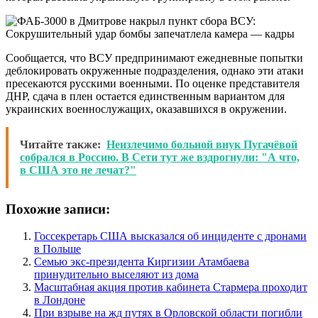
Сообщается, что ВСУ предпринимают ежедневные попытки
деблокировать окруженные подразделения, однако эти атаки
пресекаются русскими военными. По оценке представителя
ДНР, сдача в плен остается единственным вариантом для
украинских военнослужащих, оказавшихся в окружении.
Читайте также:
Неизлечимо больной внук Пугачёвой
собрался в Россию. В Сети тут же вздрогнули: "А что,
в США это не лечат?"
Похожие записи:
Госсекретарь США высказался об инциденте с дронами
в Польше
Семью экс-президента Киргизии Атамбаева
принудительно выселяют из дома
Масштабная акция против кабинета Стармера проходит
в Лондоне
При взрыве на жд путях в Орловской области погибли