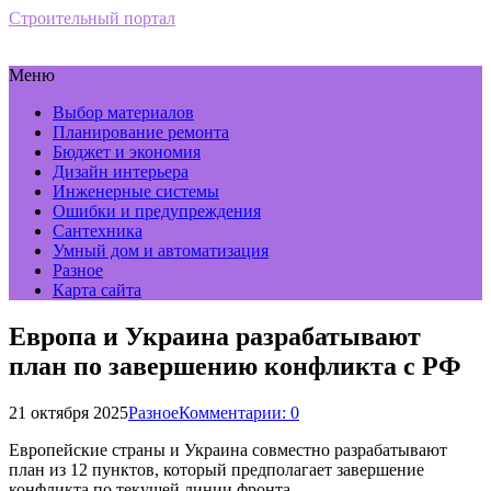
Строительный портал
Меню
Выбор материалов
Планирование ремонта
Бюджет и экономия
Дизайн интерьера
Инженерные системы
Ошибки и предупреждения
Сантехника
Умный дом и автоматизация
Разное
Карта сайта
Европа и Украина разрабатывают
план по завершению конфликта с РФ
21 октября 2025
Разное
Комментарии: 0
Европейские страны и Украина совместно разрабатывают
план из 12 пунктов, который предполагает завершение
конфликта по текущей линии фронта.