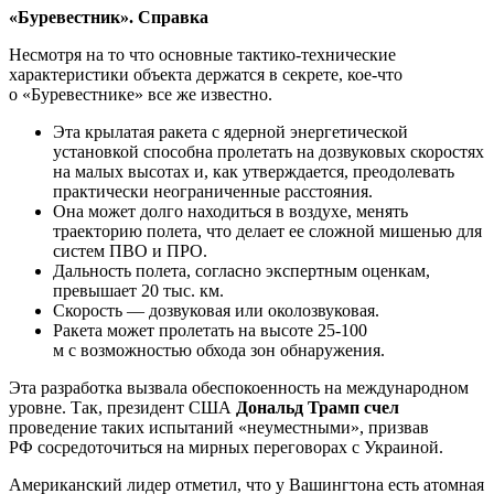
«Буревестник». Справка
Несмотря на то что основные тактико-технические
характеристики объекта держатся в секрете, кое-что
о «Буревестнике» все же известно.
Эта крылатая ракета с ядерной энергетической
установкой способна пролетать на дозвуковых скоростях
на малых высотах и, как утверждается, преодолевать
практически неограниченные расстояния.
Она может долго находиться в воздухе, менять
траекторию полета, что делает ее сложной мишенью для
систем ПВО и ПРО.
Дальность полета, согласно экспертным оценкам,
превышает 20 тыс. км.
Скорость — дозвуковая или околозвуковая.
Ракета может пролетать на высоте 25-100
м с возможностью обхода зон обнаружения.
Эта разработка вызвала обеспокоенность на международном
уровне. Так, президент США
Дональд Трамп счел
проведение таких испытаний «неуместными», призвав
РФ сосредоточиться на мирных переговорах с Украиной.
Американский лидер отметил, что у Вашингтона есть атомная