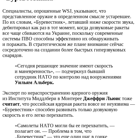
Специалисты, опрошенные WSJ, указывают, что
представленное оружие в определенном смысле устаревшее.
По их словам, «Буревестник», летавший ниже скорости звука,
дебютировал как раз в тот момент, когда дозвуковые ракеты
все чаще сбиваются на Украине, поскольку современные
системы ПВО способны эффективно их обнаруживать
и поражать. В стратегическом же плане внимание сейчас
сосредоточено на создании более быстрых гиперзвуковых
снарядов.
«Сегодня решающее значение имеют скорость
и маневренность», — подчеркнул бывший
сотрудник НАТО по контролю над вооружениями
Уильям Альберк.
Эксперт по нераспространению ядерного оружия
из Института Миддлбери в Монтерее
Джеффри Льюис
тоже
считает
, что российская ядерная ракета вовсе не неуязвима —
«Буревестник» способен развивать только дозвуковую
скорость и его легко перехватить.
«Самолеты НАТО могли бы ее перехватить, —
полагает он. — Проблема в том, что
„Буревестник“ — это еще один шаг в гонке