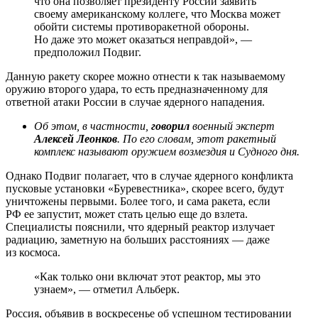
что она позволяет президенту России заявить
своему американскому коллеге, что Москва может
обойти системы противоракетной обороны.
Но даже это может оказаться неправдой», —
предположил Подвиг.
Данную ракету скорее можно отнести к так называемому
оружию второго удара, то есть предназначенному для
ответной атаки России в случае ядерного нападения.
Об этом, в частности,
говорил
военный эксперт
Алексей Леонков
. По его словам, этот ракетный
комплекс называют оружием возмездия и Судного дня.
Однако Подвиг полагает, что в случае ядерного конфликта
пусковые установки «Буревестника», скорее всего, будут
уничтожены первыми. Более того, и сама ракета, если
РФ ее запустит, может стать целью еще до взлета.
Специалисты пояснили, что ядерный реактор излучает
радиацию, заметную на больших расстояниях — даже
из космоса.
«Как только они включат этот реактор, мы это
узнаем», — отметил Альберк.
Россия, объявив в воскресенье об успешном тестировании