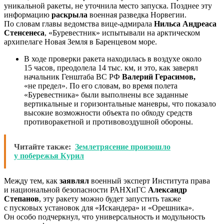
уникальной ракеты, не уточнила место запуска. Позднее эту
информацию
раскрыла
военная разведка Норвегии.
По словам главы ведомства вице-адмирала
Нильса Андреаса
Стенсенеса
, «Буревестник» испытывали на арктическом
архипелаге Новая Земля в Баренцевом море.
В ходе проверки ракета находилась в воздухе около
15 часов, преодолела 14 тыс. км, и это, как заверял
начальник Генштаба ВС РФ
Валерий Герасимов,
«не предел». По его словам, во время полета
«Буревестника» были выполнены все заданные
вертикальные и горизонтальные маневры, что показало
высокие возможности объекта по обходу средств
противоракетной и противовоздушной обороны.
Читайте также:
Землетрясение произошло
у побережья Курил
Между тем, как
заявлял
военный эксперт Института права
и национальной безопасности РАНХиГС
Александр
Степанов
, эту ракету можно будет запустить также
с пусковых установок для «Искандера» и «Орешника».
Он особо подчеркнул, что универсальность и модульность