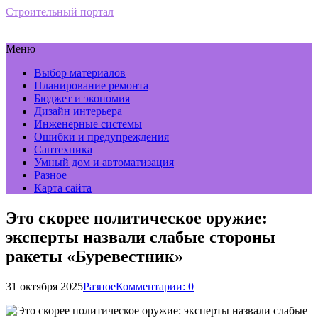
Строительный портал
Меню
Выбор материалов
Планирование ремонта
Бюджет и экономия
Дизайн интерьера
Инженерные системы
Ошибки и предупреждения
Сантехника
Умный дом и автоматизация
Разное
Карта сайта
Это скорее политическое оружие:
эксперты назвали слабые стороны
ракеты «Буревестник»
31 октября 2025
Разное
Комментарии: 0