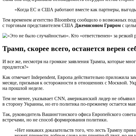
«Когда ЕС и США работают вместе как партнеры, выгоды
Тем временем агентство Bloomberg сообщило о возможных по
с торговым представителем США
Джемисоном Гриром
с цель
Трамп, скорее всего, останется верен се
И все же, несмотря на громкие заявления Трампа, которые мног
продлится?»
Как отмечает Independent, Европа действительно приложила з
месяце, призывая к осторожности в отношениях с Москвой. Ук
на прошлой неделе.
Тем не менее, указывает CNN, американский лидер не объявил
в сторону Украины, но его политика по-прежнему остается мая
Так, руководитель Вашингтонского офиса Европейского сове
встречами, но не способ формирования политики.
«Нет никаких доказательств того, что лесть Трампу прив
может принести добрые слова или приятный твит, но не