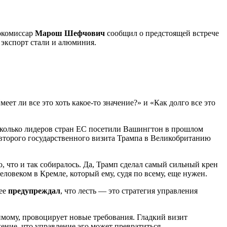
окомиссар
Марош Шефчович
сообщил о предстоящей встрече
экспорт стали и алюминия.
ет ли все это хоть какое-то значение?» и «Как долго все это
есколько лидеров стран ЕС посетили Вашингтон в прошлом
 второго государственного визита Трампа в Великобританию
 что и так собиралось. Да, Трамп сделал самый сильный крен
овеком в Кремле, который ему, судя по всему, еще нужен.
ее
предупреждал
, что лесть — это стратегия управления
димому, провоцирует новые требования. Гладкий визит
ние, что управление эго может превратиться