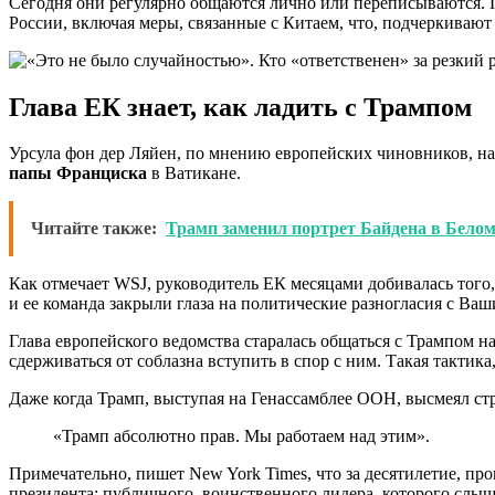
Сегодня они регулярно общаются лично или переписываются. П
России, включая меры, связанные с Китаем, что, подчеркиваю
Глава ЕК знает, как ладить с Трампом
Урсула фон дер Ляйен, по мнению европейских чиновников, н
папы Франциска
в Ватикане.
Читайте также:
Трамп заменил портрет Байдена в Белом
Как отмечает WSJ, руководитель ЕК месяцами добивалась того
и ее команда закрыли глаза на политические разногласия с Ва
Глава европейского ведомства старалась общаться с Трампом на
сдерживаться от соблазна вступить в спор с ним. Такая такти
Даже когда Трамп, выступая на Генассамблее ООН, высмеял стр
«Трамп абсолютно прав. Мы работаем над этим».
Примечательно, пишет New York Times, что за десятилетие, п
президента: публичного, воинственного лидера, которого слыш