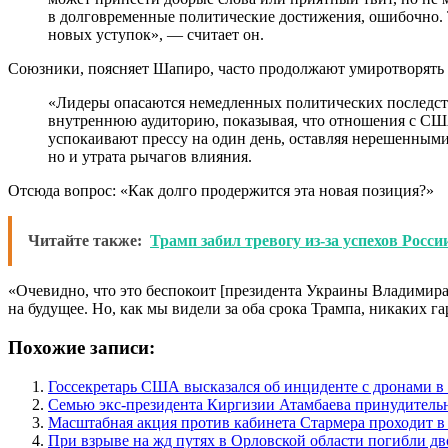
в долговременные политические достижения, ошибочно. 
новых уступок», — считает он.
Союзники, поясняет Шапиро, часто продолжают умиротворять г
«Лидеры опасаются немедленных политических последстви
внутреннюю аудиторию, показывая, что отношения с СШ
успокаивают прессу на один день, оставляя нерешенным
но и утрата рычагов влияния.
Отсюда вопрос: «Как долго продержится эта новая позиция?»
Читайте также:
Трамп забил тревогу из-за успехов Росси
«Очевидно, что это беспокоит [президента Украины Владимира] 
на будущее. Но, как мы видели за оба срока Трампа, никаких га
Похожие записи:
Госсекретарь США высказался об инциденте с дронами 
Семью экс-президента Киргизии Атамбаева принудитель
Масштабная акция против кабинета Стармера проходит в
При взрыве на жд путях в Орловской области погибли дв