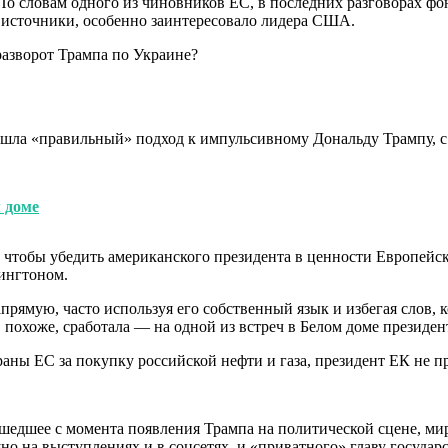
о словам одного из чиновников ЕС, в последних разговорах фо
т источники, особенно заинтересовало лидера США.
ашла «правильный» подход к импульсивному Дональду Трампу, с
 доме
, чтобы убедить американского президента в ценности Европей
шингтоном.
прямую, часто используя его собственный язык и избегая слов, 
ка, похоже, сработала — на одной из встреч в Белом доме прези
аны ЕС за покупку российской нефти и газа, президент ЕК не пр
рошедшее с момента появления Трампа на политической сцене, м
но на выступлениях и в соцсетях, и «приватного» главу государ