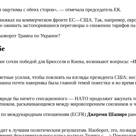
 ощутимы с обеих сторон», — отмечала председатель ЕК.
движках на коммерческом фронте ЕС—США. Так, например, евр
ю оживить застопорившиеся переговоры о снижении тарифов на 
бе
ие сочли победой для Брюсселя и Киева, возникают вопросы: «Име
аметные усилия, чтобы повлиять на взгляды президента США: н
раина почти наверняка была главной темой повестки и во время
 вроде бы ничего сенсационного — НАТО продолжит закупать то,
тником, раскачивающимся между мировоззрением союзников и чел
та по международным отношениям (ECFR)
Джереми Шапиро
ран
одит к лучшим политическим результатам. Наоборот, это, по-ви
 меняет фундаментального курса подхода Трампа <…> Предположе