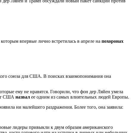
н дер Ляйен и Трамп обсуждали новый пакет санкций против
 которым впервые лично встретилась в апреле на
похоронах
ского союза для США. В поисках взаимопонимания она
которые ему не нравятся. Говорили, что фон дер Ляйен умела
дент США
назвал
ее одним из самых влиятельных людей Европы.
оявила ни малейшего раздражения. Более того, она заявила:
ировые лидеры привыкли к двум образам американского
ства, часто готового идти на уступки в личных или небольших