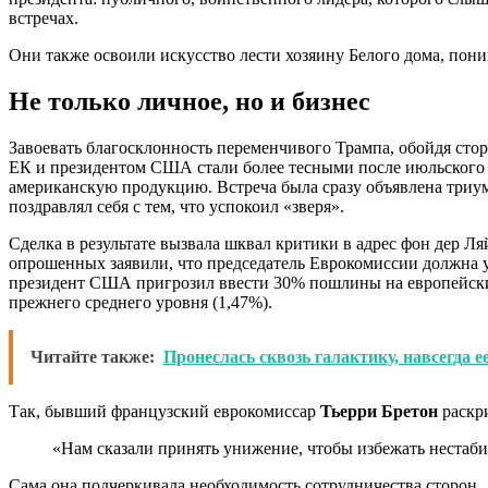
встречах.
Они также освоили искусство лести хозяину Белого дома, пон
Не только личное, но и бизнес
Завоевать благосклонность переменчивого Трампа, обойдя сто
ЕК и президентом США стали более тесными после июльского с
американскую продукцию. Встреча была сразу объявлена триум
поздравлял себя с тем, что успокоил «зверя».
Сделка в результате вызвала шквал критики в адрес фон дер Л
опрошенных заявили, что председатель Еврокомиссии должна уй
президент США пригрозил ввести 30% пошлины на европейский 
прежнего среднего уровня (1,47%).
Читайте также:
Пронеслась сквозь галактику, навсегда
Так, бывший французский еврокомиссар
Тьерри Бретон
раскр
«Нам сказали принять унижение, чтобы избежать нестабиль
Сама она подчеркивала необходимость сотрудничества сторон.