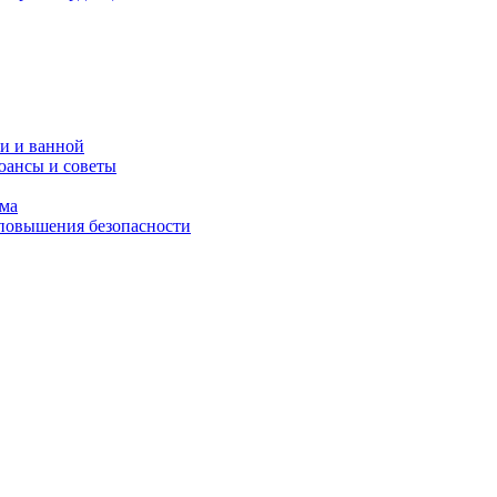
и и ванной
юансы и советы
ома
 повышения безопасности