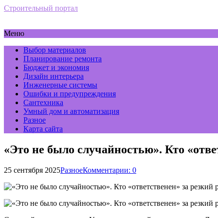
Строительный портал
Меню
Выбор материалов
Планирование ремонта
Бюджет и экономия
Дизайн интерьера
Инженерные системы
Ошибки и предупреждения
Сантехника
Умный дом и автоматизация
Разное
Карта сайта
«Это не было случайностью». Кто «отве
25 сентября 2025
Разное
Комментарии: 0