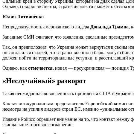
Сильный крен в сторону Украины, который на днях сделал До
Однако, говорят эксперты, стратегия «лести» может оказатьс
Юлия Литвиненко
Непредсказуемость американского лидера
Дональда Трампа
, 
Западные СМИ считают, что заявления, сделанные президентом
Так, он предположил, что Украина может вернуться к своим и
он согласился с идеей, что страны военного блока могут сбива
должен пойти на территориальные уступки, и расстилавший к
Однако, как
отмечается
, новая — проукраинская — позиция Тр
«Неслучайный» разворот
Такая неожиданная вовлеченность президента США в украинск
Как заявил журналистам представитель Европейский комисси
несмотря на усилия лидеров стран ЕС, именно «уникальные о
Издание Politico обращает внимание на то, что контакт между
скандальное торговое соглашение.