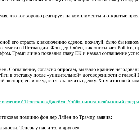
имая, что тот хорошо реагирует на комплименты и открытые про
роной его страсть к заключению сделок, пожалуй, было бы нев
аммита в Шотландии. Фон дер Ляйен, как описывает Politico, 
фом. Трамп лично похвалил главу ЕК и назвал соглашение успех
яйен. Соглашение, согласно
опросам
, вызвало крайнее негодован
ти в отставку после «унизительной» договоренности с главой Б
экспорт, если не удастся заключить сделку. Хотя итоговый ко
 ее изменив? Телескоп «Джеймс Уэбб» нашел необычный след
итиковал позицию фон дер Ляйен по Трампу, заявив:
ности. Теперь у нас и то, и другое».