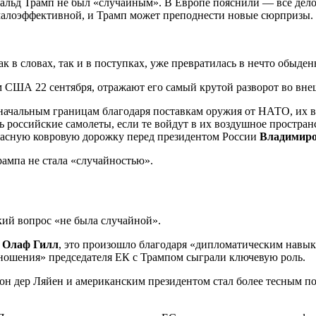
нальд Трамп не был «случайным». В Европе пояснили — все де
я малоэффективной, и Трамп может преподнести новые сюрпризы.
как в словах, так и в поступках, уже превратилась в нечто обыде
 США 22 сентября, отражают его самый крутой разворот во вне
значальным границам благодаря поставкам оружия от НАТО, их в
ть российские самолеты, если те войдут в их воздушное простран
расную ковровую дорожку перед президентом России
Владимир
ампа не стала «случайностью».
ий вопрос «не была случайной».
и
Олаф Гилл
, это произошло благодаря «дипломатическим навы
тношения» председателя ЕК с Трампом сыграли ключевую роль.
 фон дер Ляйен и американским президентом стал более тесным п