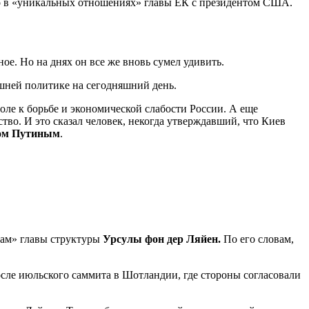
ло в «уникальных отношениях» главы ЕК с президентом США.
нное. Но на днях он все же вновь сумел удивить.
шней политике на сегодняшний день.
оле к борьбе и экономической слабости России. А еще
ство. И это сказал человек, некогда утверждавший, что Киев
ом Путиным
.
кам» главы структуры
Урсулы фон дер Ляйен.
По его словам,
осле июльского саммита в Шотландии, где стороны согласовали