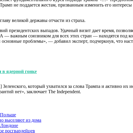
Трамп не поддается жестам, призванным изменить его интересы
лаву великой державы отчасти из страха.
й президентских выпадов. Удачный визит дает время, позволяет
А — важным союзником для всех этих стран — находятся под ко
и основные проблемы», — добавил эксперт, подчеркнув, что нас
и в ядерной гонке
Зеленского, который ухватился за слова Трампа и активно их исп
рантий нет», заключает The Independent.
в Польше
но выселяют из дома
 Лондоне
ое росгвардейцев