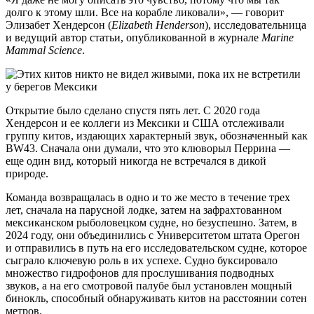
долго к этому шли. Все на корабле ликовали», — говорит
Элизабет Хендерсон (
Elizabeth Henderson
), исследовательница
и ведущий автор статьи, опубликованной в журнале
Marine
Mammal Science
.
Открытие было сделано спустя пять лет. С 2020 года
Хендерсон и ее коллеги из Мексики и США отслеживали
группу китов, издающих характерный звук, обозначенный как
BW43. Сначала они думали, что это клюворыл Перрина —
еще один вид, который никогда не встречался в дикой
природе.
Команда возвращалась в одно и то же место в течение трех
лет, сначала на парусной лодке, затем на зафрахтованном
мексиканском рыболовецком судне, но безуспешно. Затем, в
2024 году, они объединились с Университетом штата Орегон
и отправились в путь на его исследовательском судне, которое
сыграло ключевую роль в их успехе. Судно буксировало
множество гидрофонов для прослушивания подводных
звуков, а на его смотровой палубе был установлен мощный
бинокль, способный обнаруживать китов на расстоянии сотен
метров.