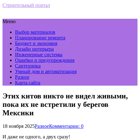
Строительный портал
Меню
Выбор материалов
Планирование ремонта
Бюджет и экономия
Дизайн интерьера
Инженерные системы
Ошибки и предупреждения
Сантехника
Умный дом и автоматизация
Разное
Карта сайта
Этих китов никто не видел живыми,
пока их не встретили у берегов
Мексики
18 ноября 2025
Разное
Комментарии: 0
И даже не одного, а двух сразу!