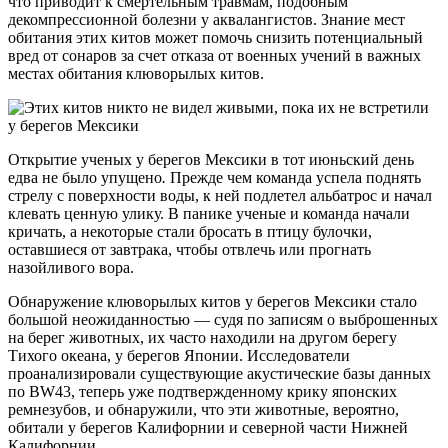
что приводит к смертельным травмам, подобным
декомпрессионной болезни у аквалангистов. Знание мест
обитания этих китов может помочь снизить потенциальный
вред от сонаров за счет отказа от военных учений в важных
местах обитания клюворылых китов.
Открытие ученых у берегов Мексики
в тот июньский день
едва не было упущено
.
Прежде чем команда успела поднять
стрелу с поверхности воды, к ней подлетел альбатрос и начал
клевать ценную улику. В панике ученые и команда начали
кричать, а некоторые стали бросать в птицу булочки,
оставшиеся от завтрака, чтобы отвлечь или прогнать
назойливого вора.
Обнаружение клюворылых китов у берегов Мексики стало
большой неожиданностью — судя по записям о выброшенных
на берег животных, их часто находили на другом берегу
Тихого океана, у берегов Японии. Исследователи
проанализировали существующие акустические базы данных
по BW43, теперь уже подтвержденному крику японских
ремнезубов, и обнаружили, что эти животные, вероятно,
обитали у берегов Калифорнии и северной части Нижней
Калифорнии.