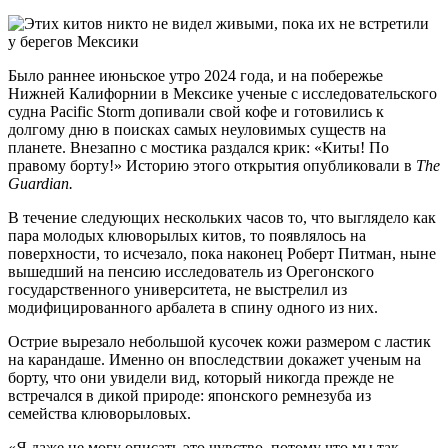
Было раннее июньское утро 2024 года, и на побережье
Нижней Калифорнии в Мексике ученые с исследовательского
судна Pacific Storm допивали свой кофе и готовились к
долгому дню в поисках самых неуловимых существ на
планете. Внезапно с мостика раздался крик: «Киты! По
правому борту!» Историю этого открытия опубликовали в
The
Guardian.
В течение следующих нескольких часов то, что выглядело как
пара молодых клюворылых китов, то появлялось на
поверхности, то исчезало, пока наконец Роберт Питман, ныне
вышедший на пенсию исследователь из Орегонского
государственного университета, не выстрелил из
модифицированного арбалета в спину одного из них.
Острие вырезало небольшой кусочек кожи размером с ластик
на карандаше. Именно он впоследствии докажет ученым на
борту, что они увидели вид, который никогда прежде не
встречался в дикой природе: японского ремнезуба из
семейства клюворыловых.
«Я даже не могу описать это чувство, потому что мы так