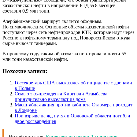
казахстанской нефти в направлении БТД за 8 месяцев
составил 0,9 млн тонн.
Азербайджанский маршрут является обходным.
Но символическим. Основные объемы казахстанской нефти
поступают через сеть нефтепроводов КТК, которые идут через
Россию к нефтяному терминалу под Новороссийском откуда
сырье вывозят танкерами.
В прошлому году таким образом экспортировали почти 55
млн тонн казахстанской нефти.
Похожие записи:
Госсекретарь США высказался об инциденте с дронами
в Польше
Семью экс-президента Киргизии Атамбаева
принудительно выселяют из дома
Масштабная акция против кабинета Стармера проходит
в Лондоне
При взрыве на жд путях в Орловской области погибли
двое росгвардейцев
Читайте также:
Евросоюз выделяет 1 млрд евро