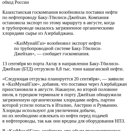
Казахстанская госкомпания возобновила поставки нефти
по нефтепроводу Баку-Тбилиси-Джейхан. Компания
остановила экспорт по этому маршруту в августе, когда
в трубопроводе оказалось загрязненное органическими
хлоридами сырье из Азербайджана.
«КазМунайГаз» возобновил экспорт нефти
по трубопроводной системе Баку-Тбилиси-
Джейхан», — сообщает госкомпания.
13 сентября мз порта Актау в направлении Баку-Тбилиси-
Джейхан (БТД) отгрузили 8,8 тыс. тонн кашаганской нефти.
«Следующая отгрузка планируется 20 сентября», — заявили
в «КазМунайГазе», добавив, что поставки через Азербайджан
приостановили в августе. Накануне, во второй половине
июля, в турецком терминале в порту Джейхан обнаружили
загрязненную органическими хлоридами нефть, партии
которой успели попасть в Италию, Австрию и Румынию.
Хлориды используют для увеличения добычи,
но их необходимо извлекать из нефти перед подачей
в нефтепроводы, так как они вредны для оборудования НПЗ.
В «КазМунайГазе» сообщили, что объем транспортировки