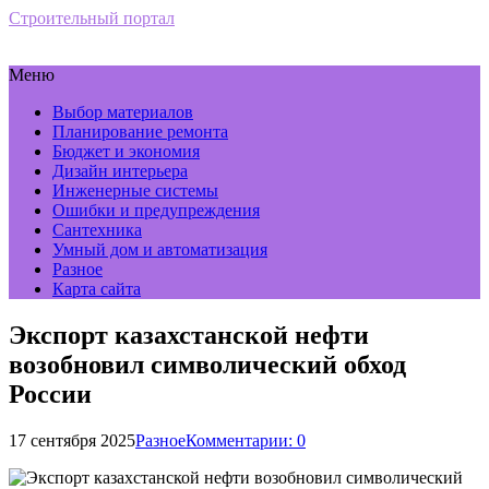
Строительный портал
Меню
Выбор материалов
Планирование ремонта
Бюджет и экономия
Дизайн интерьера
Инженерные системы
Ошибки и предупреждения
Сантехника
Умный дом и автоматизация
Разное
Карта сайта
Экспорт казахстанской нефти
возобновил символический обход
России
17 сентября 2025
Разное
Комментарии: 0