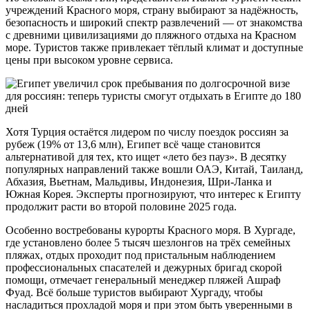
учреждений Красного моря, страну выбирают за надёжность,
безопасность и широкий спектр развлечений — от знакомства
с древними цивилизациями до пляжного отдыха на Красном
море. Туристов также привлекает тёплый климат и доступные
цены при высоком уровне сервиса.
Хотя Турция остаётся лидером по числу поездок россиян за
рубеж (19% от 13,6 млн), Египет всё чаще становится
альтернативой для тех, кто ищет «лето без пауз». В десятку
популярных направлений также вошли ОАЭ, Китай, Таиланд,
Абхазия, Вьетнам, Мальдивы, Индонезия, Шри-Ланка и
Южная Корея. Эксперты прогнозируют, что интерес к Египту
продолжит расти во второй половине 2025 года.
Особенно востребованы курорты Красного моря. В Хургаде,
где установлено более 5 тысяч шезлонгов на трёх семейных
пляжах, отдых проходит под пристальным наблюдением
профессиональных спасателей и дежурных бригад скорой
помощи, отмечает генеральный менеджер пляжей Ашраф
Фуад. Всё больше туристов выбирают Хургаду, чтобы
насладиться прохладой моря и при этом быть уверенными в