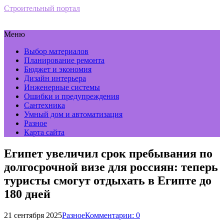
Строительный портал
Меню
Выбор материалов
Планирование ремонта
Бюджет и экономия
Дизайн интерьера
Инженерные системы
Ошибки и предупреждения
Сантехника
Умный дом и автоматизация
Разное
Карта сайта
Египет увеличил срок пребывания по
долгосрочной визе для россиян: теперь
туристы смогут отдыхать в Египте до
180 дней
21 сентября 2025
Разное
Комментарии: 0