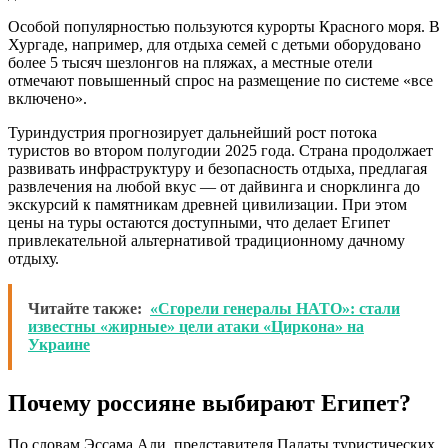
Особой популярностью пользуются курорты Красного моря. В
Хургаде, например, для отдыха семей с детьми оборудовано
более 5 тысяч шезлонгов на пляжах, а местные отели
отмечают повышенный спрос на размещение по системе «все
включено».
Туриндустрия прогнозирует дальнейший рост потока
туристов во втором полугодии 2025 года. Страна продолжает
развивать инфраструктуру и безопасность отдыха, предлагая
развлечения на любой вкус — от дайвинга и снорклинга до
экскурсий к памятникам древней цивилизации. При этом
цены на туры остаются доступными, что делает Египет
привлекательной альтернативой традиционному дачному
отдыху.
Читайте также:
«Сгорели генералы НАТО»: стали
известны «жирные» цели атаки «Циркона» на
Украине
Почему россияне выбирают Египет?
По словам Эссама Али, представителя Палаты туристических