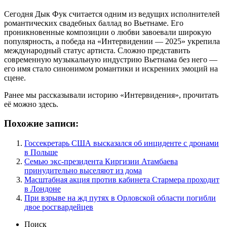
Сегодня Дык Фук считается одним из ведущих исполнителей
романтических свадебных баллад во Вьетнаме. Его
проникновенные композиции о любви завоевали широкую
популярность, а победа на «Интервидении — 2025» укрепила
международный статус артиста. Сложно представить
современную музыкальную индустрию Вьетнама без него —
его имя стало синонимом романтики и искренних эмоций на
сцене.
Ранее мы рассказывали историю «Интервидения», прочитать
её можно здесь.
Похожие записи:
Госсекретарь США высказался об инциденте с дронами
в Польше
Семью экс-президента Киргизии Атамбаева
принудительно выселяют из дома
Масштабная акция против кабинета Стармера проходит
в Лондоне
При взрыве на жд путях в Орловской области погибли
двое росгвардейцев
Поиск