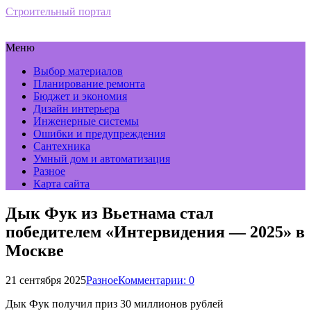
Строительный портал
Меню
Выбор материалов
Планирование ремонта
Бюджет и экономия
Дизайн интерьера
Инженерные системы
Ошибки и предупреждения
Сантехника
Умный дом и автоматизация
Разное
Карта сайта
Дык Фук из Вьетнама стал
победителем «Интервидения — 2025» в
Москве
21 сентября 2025
Разное
Комментарии: 0
Дык Фук получил приз 30 миллионов рублей