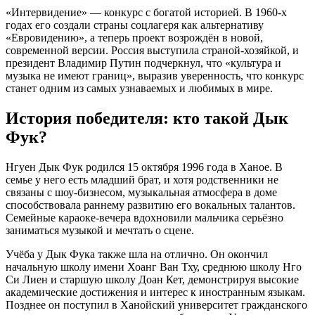
«Интервидение» — конкурс с богатой историей. В 1960-х
годах его создали страны соцлагеря как альтернативу
«Евровидению», а теперь проект возрождён в новой,
современной версии. Россия выступила страной-хозяйкой, и
президент Владимир Путин подчеркнул, что «культура и
музыка не имеют границ», выразив уверенность, что конкурс
станет одним из самых узнаваемых и любимых в мире.
История победителя: кто такой Дык
Фук?
Нгуен Дык Фук родился 15 октября 1996 года в Ханое. В
семье у него есть младший брат, и хотя родственники не
связаны с шоу-бизнесом, музыкальная атмосфера в доме
способствовала раннему развитию его вокальных талантов.
Семейные караоке-вечера вдохновили мальчика серьёзно
заниматься музыкой и мечтать о сцене.
Учёба у Дык Фука также шла на отлично. Он окончил
начальную школу имени Хоанг Ван Тху, среднюю школу Нго
Си Лиен и старшую школу Доан Кет, демонстрируя высокие
академические достижения и интерес к иностранным языкам.
Позднее он поступил в Ханойский университет гражданского