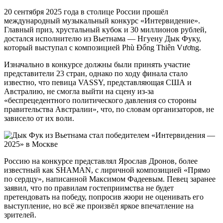
20 сентября 2025 года в столице России прошёл
международный музыкальный конкурс «Интервидение».
Главный приз, хрустальный кубок и 30 миллионов рублей,
достался исполнителю из Вьетнама — Нгуену Дык Фуку,
который выступал с композицией Phù Đổng Thiên Vương.
Изначально в конкурсе должны были принять участие
представители 23 стран, однако по ходу финала стало
известно, что певица VASSY, представляющая США и
Австралию, не смогла выйти на сцену из-за
«беспрецедентного политического давления со стороны
правительства Австралии», что, по словам организаторов, не
зависело от их воли.
Россию на конкурсе представлял Ярослав Дронов, более
известный как SHAMAN, с лиричной композицией «Прямо
по сердцу», написанной Максимом Фадеевым. Певец заранее
заявил, что по правилам гостеприимства не будет
претендовать на победу, попросив жюри не оценивать его
выступление, но всё же произвёл яркое впечатление на
зрителей.