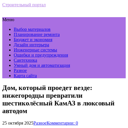
Строительный портал
Меню
Выбор материалов
Планирование ремонта
Бюджет и экономия
Дизайн интерьера
Инженерные системы
Ошибки и предупреждения
Сантехника
Умный дом и автоматизация
Разное
Карта сайта
Дом, который проедет везде:
нижегородцы превратили
шестиколёсный КамАЗ в люксовый
автодом
25 октября 2025
Разное
Комментарии: 0