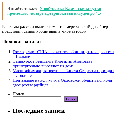
Читайте также:
У побережья Камчатки за сутки
произошло четыре афтершока магнитудой до 4,5
Ранее мы рассказывали о том, что американский дизайнер
представил самый крошечный в мире автодом.
Похожие записи:
Госсекретарь США высказался об инциденте с дронами
в Польше
Семью экс-президента Киргизии Атамбаева
принудительно выселяют из дома
Масштабная акция против кабинета Стармера проходит
в Лондоне
При взрыве на жд путях в Орловской области погибли
двое росгвардейцев
Поиск
Поиск
Последние записи