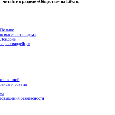
читайте в разделе «Общество» на Life.ru.
в Польше
но выселяют из дома
 Лондоне
ое росгвардейцев
и и ванной
юансы и советы
ома
 повышения безопасности