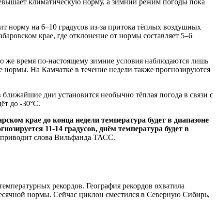
ревышает климатическую норму, а зимний режим погоды пока
ит норму на 6–10 градусов из-за притока тёплых воздушных
баровском крае, где отклонение от нормы составляет 5–6
В то же время по-настоящему зимние условия наблюдаются лишь
иже нормы. На Камчатке в течение недели также прогнозируются
 в ближайшие дни установится необычно тёплая погода в связи с
ёт до -30°C.
рском крае до конца недели температура будет в диапазоне
гнозируется 11-14 градусов, днём температура будет в
приводит слова Вильфанда ТАСС.
температурных рекордов. География рекордов охватила
месячной нормы. Сейчас циклон сместился в Северную Сибирь,