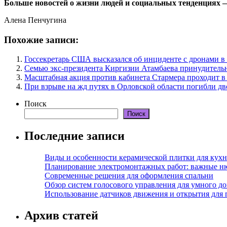
Больше новостей о жизни людей и социальных тенденциях — 
Алена Пенчугина
Похожие записи:
Госсекретарь США высказался об инциденте с дронами 
Семью экс-президента Киргизии Атамбаева принудитель
Масштабная акция против кабинета Стармера проходит в
При взрыве на жд путях в Орловской области погибли дв
Поиск
Поиск
Последние записи
Виды и особенности керамической плитки для кухн
Планирование электромонтажных работ: важные н
Современные решения для оформления спальни
Обзор систем голосового управления для умного д
Использование датчиков движения и открытия для
Архив статей