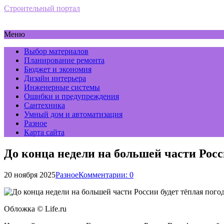
Строительный портал
Меню
Выбор материалов
Планирование ремонта
Бюджет и экономия
Дизайн интерьера
Инженерные системы
Ошибки и предупреждения
Сантехника
Умный дом и автоматизация
Разное
Карта сайта
До конца недели на большей части Росс
20 ноября 2025
Разное
Комментарии: 0
Обложка © Life.ru