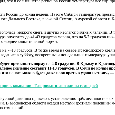
л, что в большинстве регионов России температура всё ещё п
сти России до конца недели. На юге Сибири температура превыс
 юге Дальнего Востока, в южной Якутии, Амурской области и Ха
за гололёда, мокрого снега и других неблагоприятных явлений. 
тура опустится до 41-43 градусов мороза, что на 5-7 градусов н
в холоднее климатической нормы.
 на 7–13 градусов. В то же время на севере Красноярского края
лодание: в субботу, воскресенье и понедельник температура упад
 будет превышать норму на 4-8 градусов. В Крыму и Краснода
льное значение составит 11-13 градусов. В Сочи по ночам про
 что на юге можно будет даже позагорать в удовольствие», —
кции к компании «Газпрома» отложили на семь дней
Русской равнины привело к установлению трёх десятков новых 
сии. В Московской области осадки местами достигли половины 
ких изменений.