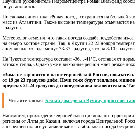
Научный руководитель Гидрометцентра Роман Вильфанд сообщи
не установился.
По словам синоптика, тёплая погода сохранится на большей ча
масс из Атлантики. Также высокие температуры отмечаются на
градусов.
Метеоролог отметил, что такая погода создаёт неудобства из-
на северо-востоке страны. Так, в Якутии 22-23 ноября темпера
аномальные холода: минус 33-37 градусов, что на 8-10 градусо
На Чукотке температура составит -36…-41°C, отставая от нормы
затоком тепла. Однако уже в выходные регион ждёт резкое похо
«Зима не торопится и на юг европейской России, показатель
от 19 до 23 градусов днём. Ночи тоже будут тёплыми, минима
пределах 21-24 градусов до понедельника включительно. Так
Читайте также:
Белый дом сделал Вучичу приятное: сан
Напомним, прохождение европейского циклона по территории 
регионы от Ялты до Казани, включая города Центральной Рос
а в средней полосе устанавливается стабильная погода без рез