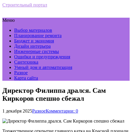
Строительный портал
Меню
Выбор материалов
Планирование ремонта
Бюджет и экономия
Дизайн интерьера
Инженерные системы
Ошибки и предупреждения
Сантехника
Умный дом и автоматизация
Разное
Карта сайта
Директор Филиппа дрался. Сам
Киркоров спешно сбежал
1 декабря 2025
Разное
Комментарии: 0
Торжественное открытие главного катка на Красной площади