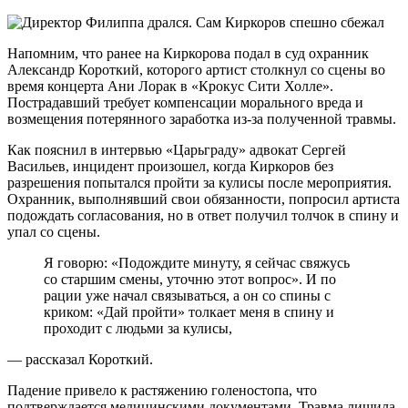
Напомним, что ранее на Киркорова подал в суд охранник
Александр Короткий, которого артист столкнул со сцены во
время концерта Ани Лорак в «Крокус Сити Холле».
Пострадавший требует компенсации морального вреда и
возмещения потерянного заработка из-за полученной травмы.
Как пояснил в интервью «Царьграду» адвокат Сергей
Васильев, инцидент произошел, когда Киркоров без
разрешения попытался пройти за кулисы после мероприятия.
Охранник, выполнявший свои обязанности, попросил артиста
подождать согласования, но в ответ получил толчок в спину и
упал со сцены.
Я говорю: «Подождите минуту, я сейчас свяжусь
со старшим смены, уточню этот вопрос». И по
рации уже начал связываться, а он со спины с
криком: «Дай пройти» толкает меня в спину и
проходит с людьми за кулисы,
— рассказал Короткий.
Падение привело к растяжению голеностопа, что
подтверждается медицинскими документами. Травма лишила