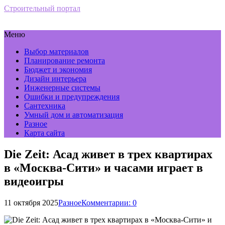
Строительный портал
Меню
Выбор материалов
Планирование ремонта
Бюджет и экономия
Дизайн интерьера
Инженерные системы
Ошибки и предупреждения
Сантехника
Умный дом и автоматизация
Разное
Карта сайта
Die Zeit: Асад живет в трех квартирах
в «Москва-Сити» и часами играет в
видеоигры
11 октября 2025
Разное
Комментарии: 0