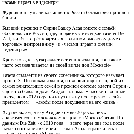
Журналисты узнали как живет в России беглый экс-президент
Сирии.
Бывший президент Сирии Башар Асад вместе с семьёй
обосновался в России, где, по данным немецкой газеты Die
Zeit, живёт «в трёх квартирах в элитном высотном доме с
торговым центром внизу» и «часами играет в онлайн-
видеоигры».
Кроме того, как утверждает источник издания, «он также
часто останавливается на своей вилле под Москвой».
Газета ссылается на своего собеседника, которого называет
просто Х. По словам издания, он «происходит из одной из
самых влиятельных семей в прежней системе власти Сирии»,
с детства бывал в доме Асадов, занимал «высокий военный
пост», но в 2012 году покинул страну после разногласий с
президентом — «якобы после покушения на его жизнь».
Х. утверждает, что у Асадов «около 20 роскошных
апартаментов» в московском квартале «Москва-Сити». По
данным Die Zeit, «с 2013 года — всего через два года после
начала восстания в Сирии — клан Асада стратегически
скупал квартиры в Москве».