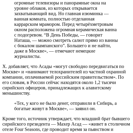
огромные телевизоры и панорамные окна на
уровне облаков, из которых открывается
захватывающий вид. Но главная изюминка —
ванная комната, полностью отделанная
каррарским мрамором. Перед четырёхметровым
окном расположена огромная керамическая ванна
с подогревом. “В День Победы, — говорит
Наташа, — можно смотреть салют прямо из ванны
с бокалом шампанского”. Большего и не найти,
даже в Москве», — отмечают немецкие
журналисты.
Х. добавляет, что Асады «могут свободно передвигаться по
Москве» и «нанимают телохранителей из частной охранной
компании, оплачиваемой российским правительством». По
его словам, в России сейчас находятся около 1,2 тысячи
сирийских офицеров, принадлежащих к алавитскому
меньшинству.
«Тех, у кого не было денег, отправили в Сибирь, а
богатые живут в Москве», — заявил он.
Кроме того, источник утверждает, что младший брат бывшего
сирийского президента — Махер Асад — «живет в столичном
отеле Four Seasons, где проводит время за пьянством и