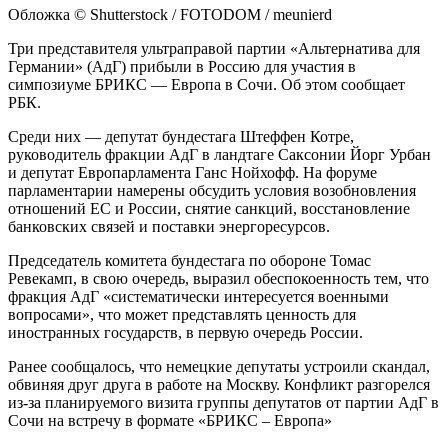
Обложка © Shutterstock / FOTODOM / meunierd
Три представителя ультраправой партии «Альтернатива для
Германии» (АдГ) прибыли в Россию для участия в
симпозиуме БРИКС — Европа в Сочи. Об этом сообщает
РБК.
Среди них — депутат бундестага Штеффен Котре,
руководитель фракции АдГ в ландтаге Саксонии Йорг Урбан
и депутат Европарламента Ганс Нойхофф. На форуме
парламентарии намерены обсудить условия возобновления
отношений ЕС и России, снятие санкций, восстановление
банковских связей и поставки энергоресурсов.
Председатель комитета бундестага по обороне Томас
Ревекамп, в свою очередь, выразил обеспокоенность тем, что
фракция АдГ «систематически интересуется военными
вопросами», что может представлять ценность для
иностранных государств, в первую очередь России.
Ранее сообщалось, что немецкие депутаты устроили скандал,
обвиняя друг друга в работе на Москву. Конфликт разгорелся
из-за планируемого визита группы депутатов от партии АдГ в
Сочи на встречу в формате «БРИКС – Европа»