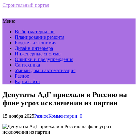
Строительный портал
Меню
Выбор материалов
Планирование ремонта
Бюджет и экономия
Дизайн интерьера
Инженерные системы
Ошибки и предупреждения
Сантехника
Умный дом и автоматизация
Разное
Карта сайта
Депутаты АдГ приехали в Россию на
фоне угроз исключения из партии
15 ноября 2025
Разное
Комментарии: 0