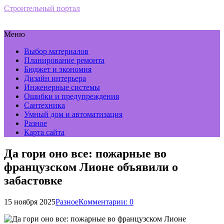
Строительный портал
Меню
Выбор материалов
Планирование ремонта
Бюджет и экономия
Дизайн интерьера
Инженерные системы
Ошибки и предупреждения
Сантехника
Умный дом и автоматизация
Разное
Карта сайта
Да гори оно все: пожарные во
французском Лионе объявили о
забастовке
15 ноября 2025
Разное
Комментарии: 0