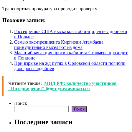
Транспортная прокуратура проводит проверку.
Похожие записи:
Госсекретарь США высказался об инциденте с дронами
в Польше
Семью экс-президента Киргизии Атамбаева
принудительно выселяют из дома
Масштабная акция против кабинета Стармера проходит
в Лондоне
При взрыве на жд путях в Орловской области погибли
двое росгвардейцев
Читайте также:
МИД РФ: количество участников
"Интервидения" будет увеличиваться
Поиск
Поиск
Последние записи