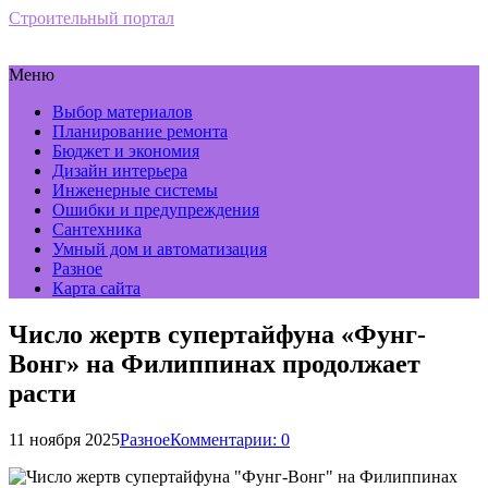
Строительный портал
Меню
Выбор материалов
Планирование ремонта
Бюджет и экономия
Дизайн интерьера
Инженерные системы
Ошибки и предупреждения
Сантехника
Умный дом и автоматизация
Разное
Карта сайта
Число жертв супертайфуна «Фунг-
Вонг» на Филиппинах продолжает
расти
11 ноября 2025
Разное
Комментарии: 0