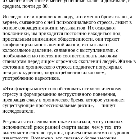
их менее известные и менее успешные коллеги доживали, в
среднем, почти до 80.
Исследователи пришли к выводу, что именно бремя славы, а
вернее, связанного с ней психосоциального стресса, лежит в
основе сокращения жизни музыкантов. Их осаждают
поклонники, им приходится постоянно находиться под
пристальным вниманием общественности, они теряют
конфиденциальность личной жизни, испытывают
колоссальное давление, связанное с выступлениями, с
необходимостью постоянно соответствовать высоким
стандартам перед лицом огромных скоплений людей. Жизнь в
состоянии хронического стресса подвигает популярных
певцов к курению, злоупотреблению алкоголем,
употреблению наркотиков.
«Эти факторы могут способствовать психологическому
стрессу и формированию деструктивного поведения,
превращая славу в хроническое бремя, которое усиливает
существующие профессиональные риски», — пишут
исследователи.
Результаты исследования также показали, что у сольных
исполнителей риск ранней смерти выше, чем у тех, кто
выступает в составе группы, причем независимо от уровня
известности. Возможно, это связано с более высоким