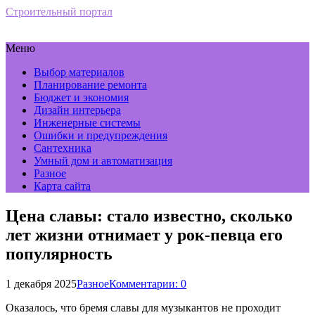
Строительный портал
Меню
Выбор материалов
Планирование ремонта
Бюджет и экономия
Дизайн интерьера
Инженерные системы
Ошибки и предупреждения
Сантехника
Умный дом и автоматизация
Разное
Карта сайта
Цена славы: стало известно, сколько
лет жизни отнимает у рок-певца его
популярность
1 декабря 2025
Разное
Комментарии: 0
Оказалось, что бремя славы для музыкантов не проходит