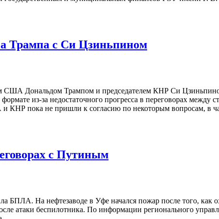
еча Трампа с Си Цзиньпином
 США Дональдом Трампом и председателем КНР Си Цзиньпином 
ормате из-за недостаточного прогресса в переговорах между стр
А и КНР пока не пришли к согласию по некоторым вопросам, в ч
реговорах с Путиным
била БПЛА. На нефтезаводе в Уфе начался пожар после того, ка
сле атаки беспилотника. По информации регионального управле
на …