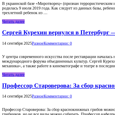
В украинской базе «Миротворец» (признан террористическим и
родилась 9 июля 2019 года. Как следует из данных базы, ребен
трехлетний ребенок из …
Читать далее
Сергей Курехин вернулся в Петербург 
14 сентября 2025
Разное
Комментарии: 0
У центра современного искусства после реставрации началась
международного форума объединенных культур. Сергей Курехин
механика», а также работе в кинематографе и театре в послед
Читать далее
Профессор Староверова: За сбор крас
14 сентября 2025
Разное
Комментарии: 0
Профессор Староверова: За сбор краснокнижных грибов можно
грибников, но не все виды можно собирать. Профессор кафедр