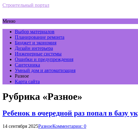
Строительный портал
Меню
Выбор материалов
Планирование ремонта
Бюджет и экономия
Дизайн интерьера
Инженерные системы
Ошибки и предупреждения
Сантехника
Умный дом и автоматизация
Разное
Карта сайта
Рубрика «Разное»
Ребенок в очередной раз попал в базу 
14 сентября 2025
Разное
Комментарии: 0