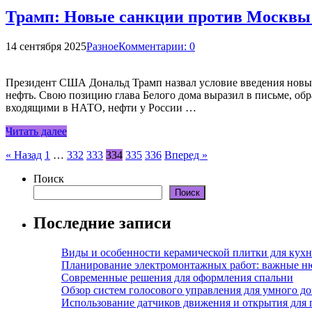
Трамп: Новые санкции против Москвы п
14 сентября 2025
Разное
Комментарии: 0
Президент США Дональд Трамп назвал условие введения новых 
нефть. Свою позицию глава Белого дома выразил в письме, обр
входящими в НАТО, нефти у России …
Читать далее
Пагинация
« Назад
1
…
332
333
334
335
336
Вперед »
записей
Поиск
Поиск
Последние записи
Виды и особенности керамической плитки для кухн
Планирование электромонтажных работ: важные н
Современные решения для оформления спальни
Обзор систем голосового управления для умного д
Использование датчиков движения и открытия для