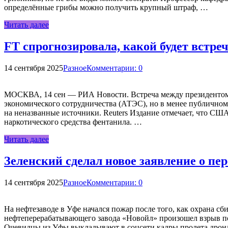
определённые грибы можно получить крупный штраф, …
Читать далее
FT спрогнозировала, какой будет встр
14 сентября 2025
Разное
Комментарии: 0
МОСКВА, 14 сен — РИА Новости. Встреча между президентом
экономического сотрудничества (АТЭС), но в менее публичном ф
на неназванные источники. Reuters Издание отмечает, что СШ
наркотического средства фентанила. …
Читать далее
Зеленский сделал новое заявление о пе
14 сентября 2025
Разное
Комментарии: 0
На нефтезаводе в Уфе начался пожар после того, как охрана с
нефтеперерабатывающего завода «Новойл» произошел взрыв по
Очевидцы из Уфы выкладывают в соцсети кадры пролета дро