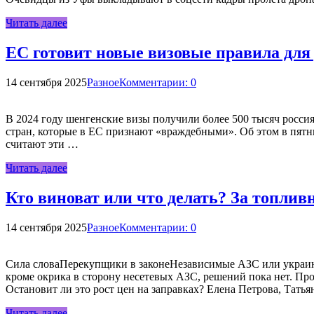
Читать далее
ЕС готовит новые визовые правила для 
14 сентября 2025
Разное
Комментарии: 0
В 2024 году шенгенские визы получили более 500 тысяч росси
стран, которые в ЕС признают «враждебными». Об этом в пятни
считают эти …
Читать далее
Кто виноват или что делать? За топли
14 сентября 2025
Разное
Комментарии: 0
Сила словаПерекупщики в законеНезависимые АЗС или украинс
кроме окрика в сторону несетевых АЗС, решений пока нет. Пр
Остановит ли это рост цен на заправках? Елена Петрова, Тать
Читать далее