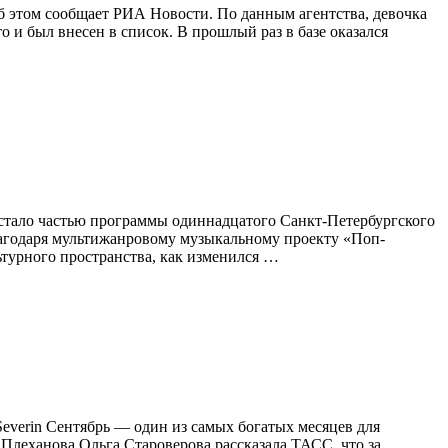
б этом сообщает РИА Новости. По данным агентства, девочка
о и был внесен в список. В прошлый раз в базе оказался
а стало частью программы одиннадцатого Санкт-Петербургского
лагодаря мультижанровому музыкальному проекту «Поп-
ьтурного пространства, как изменился …
everin Сентябрь — один из самых богатых месяцев для
Плеханова Ольга Староверова рассказала ТАСС, что за