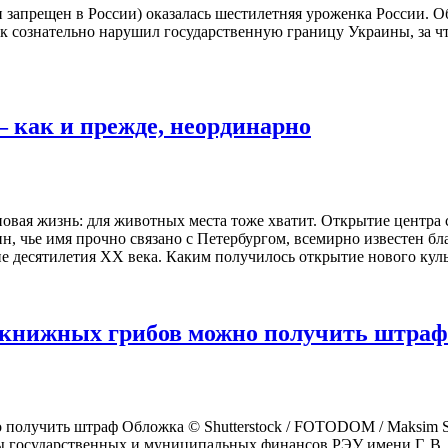
 запрещен в России) оказалась шестилетняя уроженка России. О
ок сознательно нарушил государственную границу Украины, за чт
— как и прежде, неординарно
 новая жизнь: для животных места тоже хватит. Открытие центр
, чье имя прочно связано с Петербургом, всемирно известен б
ние десятилетия XX века. Каким получилось открытие нового кул
нокнижных грибов можно получить штраф
 получить штраф Обложка © Shutterstock / FOTODOM / Maksim S
ы государственных и муниципальных финансов РЭУ имени Г. В. 