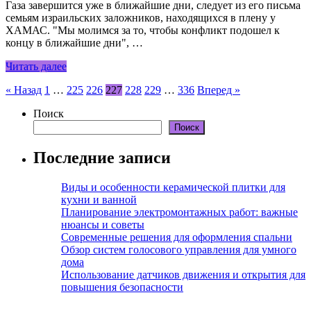
Газа завершится уже в ближайшие дни, следует из его письма
семьям израильских заложников, находящихся в плену у
ХАМАС. "Мы молимся за то, чтобы конфликт подошел к
концу в ближайшие дни", …
Читать далее
Пагинация
« Назад
1
…
225
226
227
228
229
…
336
Вперед »
записей
Поиск
Поиск
Последние записи
Виды и особенности керамической плитки для
кухни и ванной
Планирование электромонтажных работ: важные
нюансы и советы
Современные решения для оформления спальни
Обзор систем голосового управления для умного
дома
Использование датчиков движения и открытия для
повышения безопасности