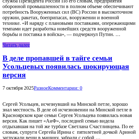
служба Президента России По его словам, предприятия
оборонной промышленности в полном объеме обеспечивают
потребность Вооруженных сил (ВС) России в высокоточном
оружии, ракетах, боеприпасах, вооружении и военной
технике. «И наряду с плановыми поставками, опережающими
темпами идет разработка новейших средств вооруженной
борьбы и поставка в войска», — подчеркнул Путин. …
Читать далее
В деле пропавшей в тайге семьи
Усольцевых появилась шокирующая
версия
7 октября 2025
Разное
Комментарии: 0
Сергей Усольцев, исчезнувший на Минской петле, хорошо
знал местность. В деле об исчезновении на Минской петле в
Красноярском крае семьи Сергея Усольцева появилась новая
версия. Как пишет «АиФ», последней семью видела
отдыхавшая на той же турбазе Светлана Счастливцева. По ее
словам, супруги Сергейа Ирина с пятилетней дочкой Ариной
загружали вещи в машину, забрали с собой …