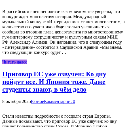
В российском внешнеполитическом ведомстве уверены, что
конкурс ждет многолетняя история. Международный
музыкальный конкурс «Интервидение» станет многолетним, а
количество его участников будет только увеличиваться,
сообщил во вторник глава департамента по многостороннему
гуманитарному сотрудничеству и культурным связям МИД
РФ Александр Алимов. Он напомнил, что в следующем году
«Интервидение» состоится в Саудовской Аравии.»Мы знаем,
что следующий конкурс будет …
Читать далее
Приговор ЕС уже озвучен: Ко дну
пойдут все. И Япония тоже. Даже
студенты знают, в чём дело
8 октября 2025
Разное
Комментарии: 0
Стали известны подробности о госдолге стран Европы.
Данные показывают, что приговор ЕС уже озвучен: ко дну
пойдёт большинство стран Союза. И Японию с собой