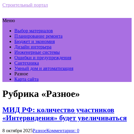
Строительный портал
Меню
Выбор материалов
Планирование ремонта
Бюджет и экономия
Дизайн интерьера
Инженерные системы
Ошибки и предупреждения
Сантехника
Умный дом и автоматизация
Разное
Карта сайта
Рубрика «Разное»
МИД РФ: количество участников
«Интервидения» будет увеличиваться
8 октября 2025
Разное
Комментарии: 0