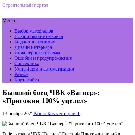
Строительный портал
Меню
Выбор материалов
Планирование ремонта
Бюджет и экономия
Дизайн интерьера
Инженерные системы
Ошибки и предупреждения
Сантехника
Умный дом и автоматизация
Разное
Карта сайта
Бывший боец ЧВК «Вагнер»:
«Пригожин 100% уцелел»
13 ноября 2025
Разное
Комментарии: 0
Гибель главы ЧВК "Вагнер" Евгений Пригожин погиб в