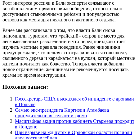
Рост интереса россиян к Бали эксперты связывают с
возобновлением прямого авиасообщения, относительно
доступными стыковочными рейсами и популярностью
острова как места для пляжного и активного отдыха.
Ранее мы рассказывали о том, что власти Бали снова
напомнили туристам, что «райский» остров не место для
легкомысленных развлечений и что перед поездкой стоит
изучить местные правила поведения. Ранее чиновники
предупреждали, что нельзя фотографироваться голышом у
священного дерева и карабкаться на вулкан, который местные
жители почитают как божество. Теперь власти добавили
новое ограничение: женщинам не рекомендуется посещать
храмы во время менструации.
Похожие записи:
Госсекретарь США высказался об инциденте с дронами
в Польше
Семью экс-президента Киргизии Атамбаева
принудительно выселяют из дома
Масштабная акция против кабинета Стармера проходит
в Лондоне
При взрыве на жд путях в Орловской области погибли
двое росгвардейцев