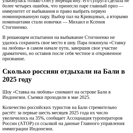
улыбнулась только Олегу Верещагину: его супруга сделала не
более четырех ошибок, что принесло паре главный приз —
иммунитет от выбывания и право выбрать первую
номинированную пару. Выбор пал на Кривцовых, а вторыми
номинантами стали новички — Михаил и Ксения
Стогниенко.
В решающем испытании на выбывание Стогниенко не
удалось сохранить свое место в шоу. Пара покинула «Ставку
на любовь» в самом начале пути, завершив свое участие
драматично, но оставив после себя честное и откровенное
признание.
Сколько россиян отдыхали на Бали в
2025 году
Шоу «Ставка на любовь» снимают на острове Бали в
Индонезии. Съемки проходили в мае 2025.
Количество российских туристов на Бали стремительно
растёт: за первые шесть месяцев 2025 года их число
увеличилось на 35%, сообщает Ассоциация туроператоров
России (АТОР) со ссылкой на данные Главного управления
иммиграции Индонезии.