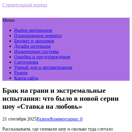
Строительный портал
Меню
Выбор материалов
Планирование ремонта
Бюджет и экономия
Дизайн интерьера
Инженерные системы
Ошибки и предупреждения
Сантехника
Умный дом и автоматизация
Разное
Карта сайта
Брак на грани и экстремальные
испытания: что было в новой серии
шоу «Ставка на любовь»
21 сентября 2025
Разное
Комментарии: 0
Рассказываем, где снимали шоу и сколько туда слетало