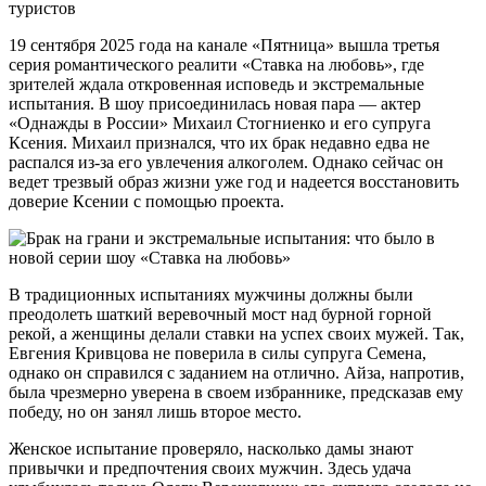
туристов
19 сентября 2025 года на канале «Пятница» вышла третья
серия романтического реалити «Ставка на любовь», где
зрителей ждала откровенная исповедь и экстремальные
испытания. В шоу присоединилась новая пара — актер
«Однажды в России» Михаил Стогниенко и его супруга
Ксения. Михаил признался, что их брак недавно едва не
распался из-за его увлечения алкоголем. Однако сейчас он
ведет трезвый образ жизни уже год и надеется восстановить
доверие Ксении с помощью проекта.
В традиционных испытаниях мужчины должны были
преодолеть шаткий веревочный мост над бурной горной
рекой, а женщины делали ставки на успех своих мужей. Так,
Евгения Кривцова не поверила в силы супруга Семена,
однако он справился с заданием на отлично. Айза, напротив,
была чрезмерно уверена в своем избраннике, предсказав ему
победу, но он занял лишь второе место.
Женское испытание проверяло, насколько дамы знают
привычки и предпочтения своих мужчин. Здесь удача