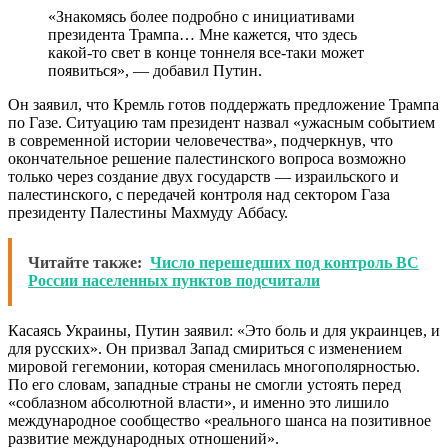
«Знакомясь более подробно с инициативами
президента Трампа… Мне кажется, что здесь
какой-то свет в конце тоннеля все-таки может
появиться», — добавил Путин.
Он заявил, что Кремль готов поддержать предложение Трампа
по Газе. Ситуацию там президент назвал «ужасным событием
в современной истории человечества», подчеркнув, что
окончательное решение палестинского вопроса возможно
только через создание двух государств — израильского и
палестинского, с передачей контроля над сектором Газа
президенту Палестины Махмуду Аббасу.
Читайте также:
Число перешедших под контроль ВС
России населенных пунктов подсчитали
Касаясь Украины, Путин заявил: «Это боль и для украинцев, и
для русских». Он призвал Запад смириться с изменением
мировой гегемонии, которая сменилась многополярностью.
По его словам, западные страны не смогли устоять перед
«соблазном абсолютной власти», и именно это лишило
международное сообщество «реального шанса на позитивное
развитие международных отношений».