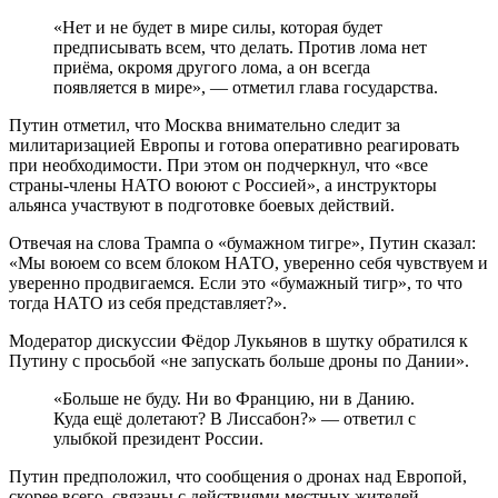
«Нет и не будет в мире силы, которая будет
предписывать всем, что делать. Против лома нет
приёма, окромя другого лома, а он всегда
появляется в мире», — отметил глава государства.
Путин отметил, что Москва внимательно следит за
милитаризацией Европы и готова оперативно реагировать
при необходимости. При этом он подчеркнул, что «все
страны-члены НАТО воюют с Россией», а инструкторы
альянса участвуют в подготовке боевых действий.
Отвечая на слова Трампа о «бумажном тигре», Путин сказал:
«Мы воюем со всем блоком НАТО, уверенно себя чувствуем и
уверенно продвигаемся. Если это «бумажный тигр», то что
тогда НАТО из себя представляет?».
Модератор дискуссии Фёдор Лукьянов в шутку обратился к
Путину с просьбой «не запускать больше дроны по Дании».
«Больше не буду. Ни во Францию, ни в Данию.
Куда ещё долетают? В Лиссабон?» — ответил с
улыбкой президент России.
Путин предположил, что сообщения о дронах над Европой,
скорее всего, связаны с действиями местных жителей,