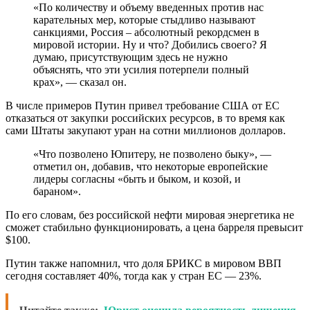
«По количеству и объему введенных против нас
карательных мер, которые стыдливо называют
санкциями, Россия – абсолютный рекордсмен в
мировой истории. Ну и что? Добились своего? Я
думаю, присутствующим здесь не нужно
объяснять, что эти усилия потерпели полный
крах», — сказал он.
В числе примеров Путин привел требование США от ЕС
отказаться от закупки российских ресурсов, в то время как
сами Штаты закупают уран на сотни миллионов долларов.
«Что позволено Юпитеру, не позволено быку», —
отметил он, добавив, что некоторые европейские
лидеры согласны «быть и быком, и козой, и
бараном».
По его словам, без российской нефти мировая энергетика не
сможет стабильно функционировать, а цена барреля превысит
$100.
Путин также напомнил, что доля БРИКС в мировом ВВП
сегодня составляет 40%, тогда как у стран ЕС — 23%.