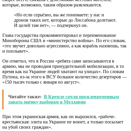
которые, возможно, таким образом развлекаются.
«Но если серьёзно, вы же понимаете: у нас и
дронов таких нет, которые до Лиссабона долетают.
И целей там нет», — подчеркнул он.
Глава государства прокомментировал и переименование
Минобороны США в «министерство войны». По его словам,
«это звучит довольно агрессивно, а как корабль назовешь, так
и поплывет».
Он отметил, что в России «ребята сами записываются в
армию, мы не проводим принудительной мобилизации, в то
время как на Украине людей хватают на улицах». По словам
Путина, из-за этого в ВСУ большое количество дезертиров —
«150 тысяч только с января по август».
Читайте также:
В Кремле сочли преждевременным
давать оценку выборам в Молдавии
При этом украинская армия, как он выразился, «рабоче-
крестьянская: элита на Украине не воюет, а только посылает
на убой своих граждан».