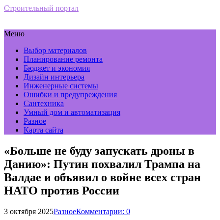
Строительный портал
Меню
Выбор материалов
Планирование ремонта
Бюджет и экономия
Дизайн интерьера
Инженерные системы
Ошибки и предупреждения
Сантехника
Умный дом и автоматизация
Разное
Карта сайта
«Больше не буду запускать дроны в
Данию»: Путин похвалил Трампа на
Валдае и объявил о войне всех стран
НАТО против России
3 октября 2025
Разное
Комментарии: 0