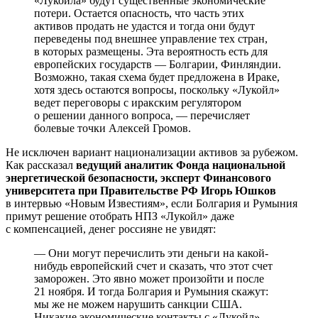
«Лукойла» будут существенные экономические
потери. Остается опасность, что часть этих
активов продать не удастся и тогда они будут
переведены под внешнее управление тех стран,
в которых размещены. Эта вероятность есть для
европейских государств — Болгарии, Финляндии.
Возможно, такая схема будет предложена в Ираке,
хотя здесь остаются вопросы, поскольку «Лукойл»
ведет переговоры с иракским регулятором
о решении данного вопроса, — перечисляет
болевые точки Алексей Громов.
Не исключен вариант национализации активов за рубежом.
Как рассказал
ведущий аналитик Фонда национальной
энергетической безопасности, эксперт Финансового
университета при Правительстве РФ Игорь Юшков
в интервью «Новым Известиям», если Болгария и Румыния
примут решение отобрать НПЗ «Лукойл» даже
с компенсацией, денег россияне не увидят:
— Они могут перечислить эти деньги на какой-
нибудь европейский счет и сказать, что этот счет
заморожен. Это явно может произойти и после
21 ноября. И тогда Болгария и Румыния скажут:
мы же не можем нарушить санкции США.
Никакие экономические контакты с «Лукойл»