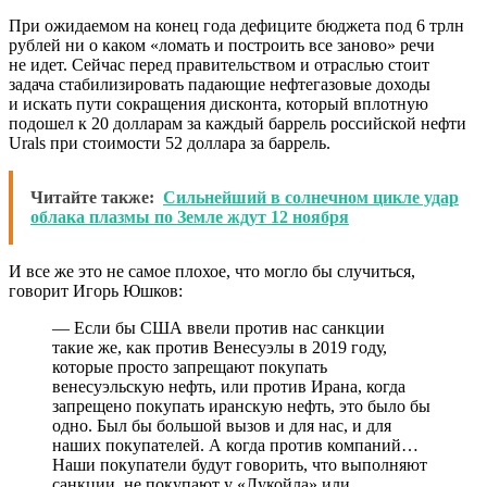
При ожидаемом на конец года дефиците бюджета под 6 трлн
рублей ни о каком «ломать и построить все заново» речи
не идет. Сейчас перед правительством и отраслью стоит
задача стабилизировать падающие нефтегазовые доходы
и искать пути сокращения дисконта, который вплотную
подошел к 20 долларам за каждый баррель российской нефти
Urals при стоимости 52 доллара за баррель.
Читайте также:
Сильнейший в солнечном цикле удар
облака плазмы по Земле ждут 12 ноября
И все же это не самое плохое, что могло бы случиться,
говорит Игорь Юшков:
— Если бы США ввели против нас санкции
такие же, как против Венесуэлы в 2019 году,
которые просто запрещают покупать
венесуэльскую нефть, или против Ирана, когда
запрещено покупать иранскую нефть, это было бы
одно. Был бы большой вызов и для нас, и для
наших покупателей. А когда против компаний…
Наши покупатели будут говорить, что выполняют
санкции, не покупают у «Лукойла» или