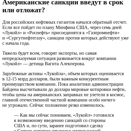
Американские санкции введут в срок
или отложат?
Для российских нефтяных гигантов начался обратный отсчет.
Если все пойдет по плану Минфина США, через семь дней
«Лукойл» и «Роснефть» присоединятся к «Газпромнефти»
и «Сургутнефтегазу», санкции против которых действуют уже
с начала года.
Тяжело будет всем, говорят эксперты, но самая
непредсказуемая ситуация развивается вокруг компании
«Лукойл» — детища Вагита Алекперова.
Зарубежные активы «Лукойла», объем которых оценивается
в 12-15 млрд долларов, были важным конкурентным
преимуществом компании. Пока аналитики администрации
Байдена высчитывали до доллара мировые котировки нефти,
чтобы цены на американских заправках не улетели в космос,
главной отечественной частной компании особо ничего
не угрожало. Сейчас положение резко изменилось.
— Как мы сейчас понимаем, «Лукойл» готовился
к возможному введению санкций со стороны
США и, по сути, заранее подготовил сделку
с Gunvor, которую отклонил американский