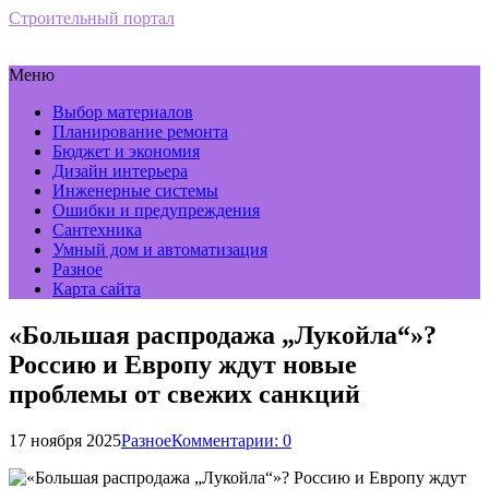
Строительный портал
Меню
Выбор материалов
Планирование ремонта
Бюджет и экономия
Дизайн интерьера
Инженерные системы
Ошибки и предупреждения
Сантехника
Умный дом и автоматизация
Разное
Карта сайта
«Большая распродажа „Лукойла“»?
Россию и Европу ждут новые
проблемы от свежих санкций
17 ноября 2025
Разное
Комментарии: 0