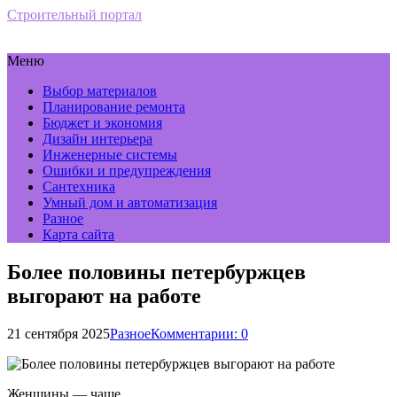
Строительный портал
Меню
Выбор материалов
Планирование ремонта
Бюджет и экономия
Дизайн интерьера
Инженерные системы
Ошибки и предупреждения
Сантехника
Умный дом и автоматизация
Разное
Карта сайта
Более половины петербуржцев
выгорают на работе
21 сентября 2025
Разное
Комментарии: 0
Женщины — чаще.