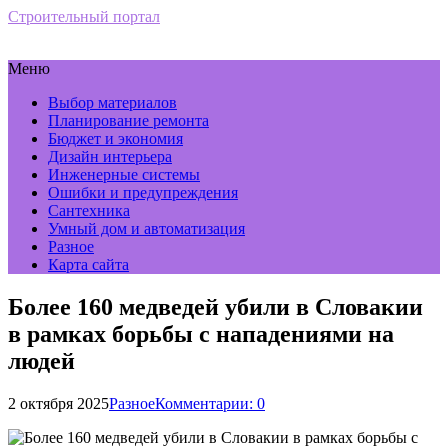
Строительный портал
Меню
Выбор материалов
Планирование ремонта
Бюджет и экономия
Дизайн интерьера
Инженерные системы
Ошибки и предупреждения
Сантехника
Умный дом и автоматизация
Разное
Карта сайта
Более 160 медведей убили в Словакии
в рамках борьбы с нападениями на
людей
2 октября 2025
Разное
Комментарии: 0