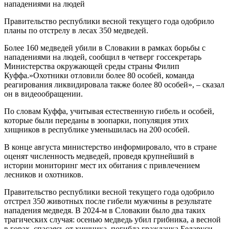
Правительство республики весной текущего года одобрило
планы по отстрелу в лесах 350 медведей.
Более 160 медведей убили в Словакии в рамках борьбы с
нападениями на людей, сообщил в четверг госсекретарь
Министерства окружающей среды страны Филип
Куффа.»Охотники отловили более 80 особей, команда
реагирования ликвидировала также более 80 особей», – сказал
он в видеообращении.
По словам Куффа, учитывая естественную гибель и особей,
которые были переданы в зоопарки, популяция этих
хищников в республике уменьшилась на 200 особей.
В конце августа министерство информировало, что в стране
оценят численность медведей, проведя крупнейший в
истории мониторинг мест их обитания с привлечением
лесников и охотников.
Правительство республики весной текущего года одобрило
отстрел 350 животных после гибели мужчины в результате
нападения медведя. В 2024-м в Словакии было два таких
трагических случая: осенью медведь убил грибника, а весной
в горах, спасаясь от хищника, погибла гражданка Беларуси.