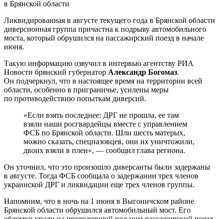
Ликвидированная в августе текущего года в Брянской области
диверсионная группа причастна к подрыву автомобильного
моста, который обрушился на пассажирский поезд в начале
июня.
Такую информацию озвучил в интервью агентству РИА
Новости брянский губернатор
Александр Богомаз
.
Он подчеркнул, что в настоящее время на территории всей
области, особенно в приграничье, усилены меры
по противодействию попыткам диверсий.
«Если взять последнее: ДРГ не прошла, ее там
взяли наши росгвардейцы вместе с управлением
ФСБ по Брянской области. Шли шесть матерых,
можно сказать, спецназовцев, они их уничтожили,
двоих взяли в плен», — сообщил глава региона.
Он уточнил, что это произошло диверсанты были задержаны
в августе. Тогда ФСБ сообщала о задержании трех членов
украинской ДРГ и ликвидации еще трех членов группы.
Напомним, что в ночь на 1 июня в Выгоничском районе
Брянской области обрушился автомобильный мост. Его
обломки упали на проходивший под ним пассажирский поезд