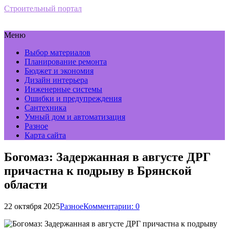
Строительный портал
Меню
Выбор материалов
Планирование ремонта
Бюджет и экономия
Дизайн интерьера
Инженерные системы
Ошибки и предупреждения
Сантехника
Умный дом и автоматизация
Разное
Карта сайта
Богомаз: Задержанная в августе ДРГ
причастна к подрыву в Брянской
области
22 октября 2025
Разное
Комментарии: 0