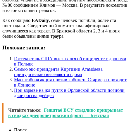
№ 86 сообщением Климов — Москва. В результате локомотив
и вагоны сошли с рельсов.
Как сообщало
EADaily
, семь человек погибли, более ста
пострадали. Следственный комитет квалифицировал
случившееся как теракт. В Брянской области 2, 3 и 4 июня
были объявлены днями траура.
Похожие записи:
Госсекретарь США высказался об инциденте с дронами
в Польше
Семью экс-президента Киргизии Атамбаева
принудительно выселяют из дома
Масштабная акция против кабинета Стармера проходит
в Лондоне
При взрыве на жд путях в Орловской области погибли
двое росгвардейцев
Читайте также:
Генштаб ВСУ стыдливо прикрывает
в сводках днепропетровский фронт — Безуглая
Поиск