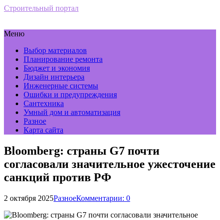
Строительный портал
Меню
Выбор материалов
Планирование ремонта
Бюджет и экономия
Дизайн интерьера
Инженерные системы
Ошибки и предупреждения
Сантехника
Умный дом и автоматизация
Разное
Карта сайта
Bloomberg: страны G7 почти
согласовали значительное ужесточение
санкций против РФ
2 октября 2025
Разное
Комментарии: 0