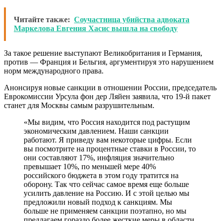
Читайте также:
Соучастница убийства адвоката
Маркелова Евгения Хасис вышла на свободу
За такое решение выступают Великобритания и Германия,
против — Франция и Бельгия, аргументируя это нарушением
норм международного права.
Анонсируя новые санкции в отношении России, председатель
Еврокомиссии Урсула фон дер Ляйен заявила, что 19-й пакет
станет для Москвы самым разрушительным.
«Мы видим, что Россия находится под растущим
экономическим давлением. Наши санкции
работают. Я приведу вам некоторые цифры. Если
вы посмотрите на процентные ставки в России, то
они составляют 17%, инфляция значительно
превышает 10%, по меньшей мере 40%
российского бюджета в этом году тратится на
оборону. Так что сейчас самое время еще больше
усилить давление на Россию. И с этой целью мы
предложили новый подход к санкциям. Мы
больше не применяем санкции поэтапно, но мы
предлагаем гораздо более жесткие меры в области