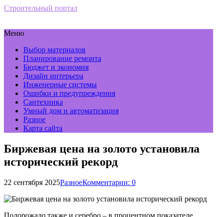
Строительный портал
Меню
Выбор материалов
Планирование ремонта
Бюджет и экономия
Дизайн интерьера
Инженерные системы
Ошибки и предупреждения
Сантехника
Умный дом и автоматизация
Разное
Карта сайта
Биржевая цена на золото установила
исторический рекорд
22 сентября 2025
Разное
Комментарии: 0
Подорожало также и серебро – в процентном показателе