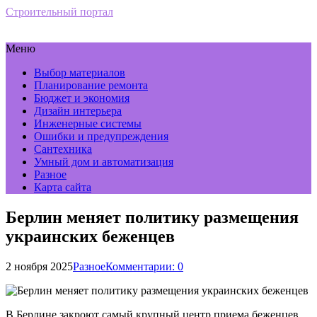
Строительный портал
Меню
Выбор материалов
Планирование ремонта
Бюджет и экономия
Дизайн интерьера
Инженерные системы
Ошибки и предупреждения
Сантехника
Умный дом и автоматизация
Разное
Карта сайта
Берлин меняет политику размещения
украинских беженцев
2 ноября 2025
Разное
Комментарии: 0
В Берлине закроют самый крупный центр приема беженцев