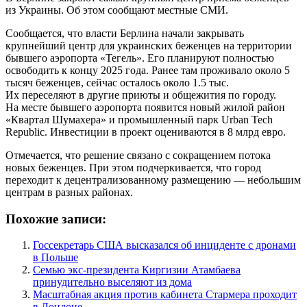
из Украины. Об этом сообщают местные СМИ.
Сообщается, что власти Берлина начали закрывать
крупнейший центр для украинских беженцев на территории
бывшего аэропорта «Тегель». Его планируют полностью
освободить к концу 2025 года. Ранее там проживало около 5
тысяч беженцев, сейчас осталось около 1.5 тыс.
Их переселяют в другие приюты и общежития по городу.
На месте бывшего аэропорта появится новый жилой район
«Квартал Шумахера» и промышленный парк Urban Tech
Republic. Инвестиции в проект оцениваются в 8 млрд евро.
Отмечается, что решение связано с сокращением потока
новых беженцев. При этом подчеркивается, что город
переходит к децентрализованному размещению — небольшим
центрам в разных районах.
Похожие записи:
Госсекретарь США высказался об инциденте с дронами
в Польше
Семью экс-президента Киргизии Атамбаева
принудительно выселяют из дома
Масштабная акция против кабинета Стармера проходит
в Лондоне