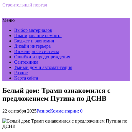
Строительный портал
Меню
Выбор материалов
Планирование ремонта
Бюджет и экономия
Дизайн интерьера
Инженерные системы
Ошибки и предупреждения
Сантехника
Умный дом и автоматизация
Разное
Карта сайта
Белый дом: Трамп ознакомился с
предложением Путина по ДСНВ
22 сентября 2025
Разное
Комментарии: 0