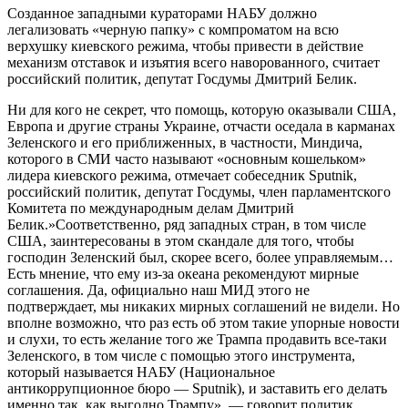
Созданное западными кураторами НАБУ должно
легализовать «черную папку» с компроматом на всю
верхушку киевского режима, чтобы привести в действие
механизм отставок и изъятия всего наворованного, считает
российский политик, депутат Госдумы Дмитрий Белик.
Ни для кого не секрет, что помощь, которую оказывали США,
Европа и другие страны Украине, отчасти оседала в карманах
Зеленского и его приближенных, в частности, Миндича,
которого в СМИ часто называют «основным кошельком»
лидера киевского режима, отмечает собеседник Sputnik,
российский политик, депутат Госдумы, член парламентского
Комитета по международным делам Дмитрий
Белик.»Соответственно, ряд западных стран, в том числе
США, заинтересованы в этом скандале для того, чтобы
господин Зеленский был, скорее всего, более управляемым…
Есть мнение, что ему из-за океана рекомендуют мирные
соглашения. Да, официально наш МИД этого не
подтверждает, мы никаких мирных соглашений не видели. Но
вполне возможно, что раз есть об этом такие упорные новости
и слухи, то есть желание того же Трампа продавить все-таки
Зеленского, в том числе с помощью этого инструмента,
который называется НАБУ (Национальное
антикоррупционное бюро ― Sputnik), и заставить его делать
именно так, как выгодно Трампу», ― говорит политик.