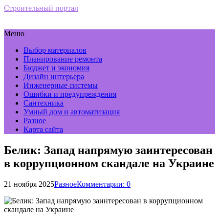
Строительный портал
Меню
Выбор материалов
Планирование ремонта
Бюджет и экономия
Дизайн интерьера
Инженерные системы
Ошибки и предупреждения
Сантехника
Умный дом и автоматизация
Разное
Карта сайта
Белик: Запад напрямую заинтересован
в коррупционном скандале на Украине
21 ноября 2025
Разное
Комментарии: 0