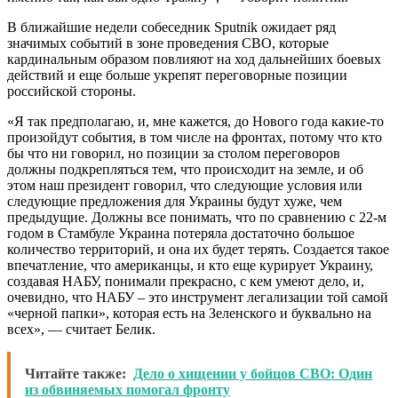
В ближайшие недели собеседник Sputnik ожидает ряд
значимых событий в зоне проведения СВО, которые
кардинальным образом повлияют на ход дальнейших боевых
действий и еще больше укрепят переговорные позиции
российской стороны.
«Я так предполагаю, и, мне кажется, до Нового года какие-то
произойдут события, в том числе на фронтах, потому что кто
бы что ни говорил, но позиции за столом переговоров
должны подкрепляться тем, что происходит на земле, и об
этом наш президент говорил, что следующие условия или
следующие предложения для Украины будут хуже, чем
предыдущие. Должны все понимать, что по сравнению с 22-м
годом в Стамбуле Украина потеряла достаточно большое
количество территорий, и она их будет терять. Создается такое
впечатление, что американцы, и кто еще курирует Украину,
создавая НАБУ, понимали прекрасно, с кем умеют дело, и,
очевидно, что НАБУ – это инструмент легализации той самой
«черной папки», которая есть на Зеленского и буквально на
всех», ― считает Белик.
Читайте также:
Дело о хищении у бойцов СВО: Один
из обвиняемых помогал фронту