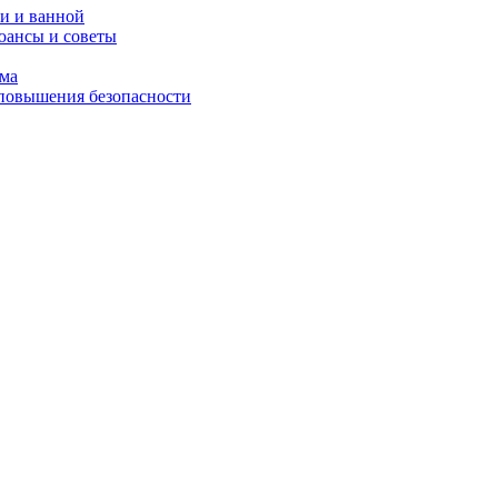
и и ванной
юансы и советы
ома
 повышения безопасности