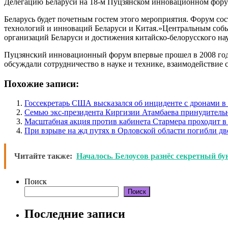
Делегацию Беларуси на 18-м Пуцзянском инновационном форум
Беларусь будет почетным гостем этого мероприятия. Форум сост
технологий и инноваций Беларуси и Китая.»Центральным собы
организаций Беларуси и достижения китайско-белорусского нау
Пуцзянский инновационный форум впервые прошел в 2008 году
обсуждали сотрудничество в науке и технике, взаимодействие 
Похожие записи:
Госсекретарь США высказался об инциденте с дронами 
Семью экс-президента Киргизии Атамбаева принудитель
Масштабная акция против кабинета Стармера проходит в
При взрыве на жд путях в Орловской области погибли дв
Читайте также:
Началось. Белоусов разнёс секретный 
Поиск
Поиск
Последние записи