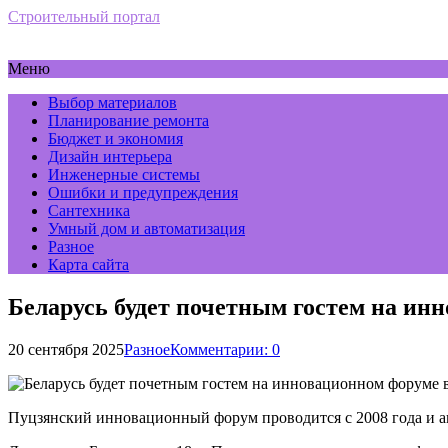
Строительный портал
Меню
Выбор материалов
Планирование ремонта
Бюджет и экономия
Дизайн интерьера
Инженерные системы
Ошибки и предупреждения
Сантехника
Умный дом и автоматизация
Разное
Карта сайта
Беларусь будет почетным гостем на ин
20 сентября 2025
Разное
Комментарии: 0
Пуцзянский инновационный форум проводится с 2008 года и 