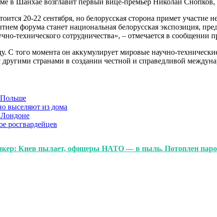
е в Шанхае возглавит первый вице-премьер Николай Снопков, с
оится 20-22 сентября, но белорусская сторона примет участие не
тием форума станет национальная белорусская экспозиция, пре
чно-технического сотрудничества», – отмечается в сообщении п
. С того момента он аккумулирует мировые научно-технически
с другими странами в создании честной и справедливой междуна
в Польше
но выселяют из дома
 Лондоне
ое росгвардейцев
бункер: Киев пылает, офицеры НАТО — в пыль. Потоплен пар