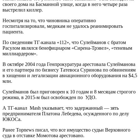
своего дома на Басманной улице, когда в него четыре раза
выстрелил киллер.
Несмотря на то, что чиновника оперативно
госпитализировали, медикам не удалось реанимировать
пациента.
По сведениям ТГ-канала «112», что Сулейманов с братом
Расулом являлся бенефициаром «Сирена-Трэвел», «теневым
миллиардером».
В октябре 2004 года Генпрокуратура арестовала Сулейманова
и его партнера по бизнесу Татевоса Суринова по обвинениям
в хищении и легализации авиационного оборудования на $4,5
млн.
Сулейманов был приговорен к 10 годам и 8 месяцам строгого
режима, в 2015-м был освобожден по УДО.
А ТГ-канал Mash указывает, что задержанный — зять
предпринимателя Платона Лебедева, осужденного по делу
ЮКОСа.
Ранее Topnews писал, что все имущество судьи Верховного
суда в отставке Момотова арестовано.