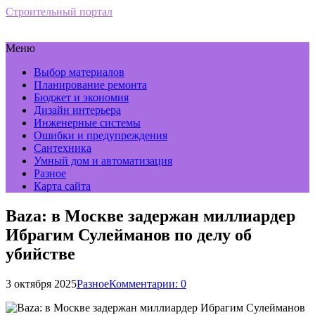
Строительный портал
Меню
Выбор материалов
Планирование ремонта
Бюджет и экономия
Дизайн интерьера
Инженерные системы
Ошибки и предупреждения
Сантехника
Умный дом и автоматизация
Разное
Карта сайта
Baza: в Москве задержан миллиардер
Ибрагим Сулейманов по делу об
убийстве
3 октября 2025
Разное
Комментарии: 0