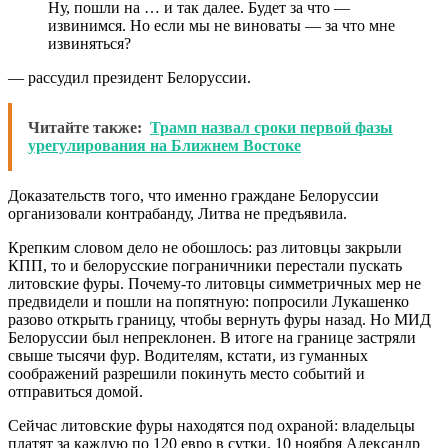
Ну, пошли на … и так далее. Будет за что —
извинимся. Но если мы не виноваты — за что мне
извиняться?
— рассудил президент Белоруссии.
Читайте также:
Трамп назвал сроки первой фазы
урегулирования на Ближнем Востоке
Доказательств того, что именно граждане Белоруссии
организовали контрабанду, Литва не предъявила.
Крепким словом дело не обошлось: раз литовцы закрыли
КПП, то и белорусские пограничники перестали пускать
литовские фуры. Почему-то литовцы симметричных мер не
предвидели и пошли на попятную: попросили Лукашенко
разово открыть границу, чтобы вернуть фуры назад. Но МИД
Белоруссии был непреклонен. В итоге на границе застряли
свыше тысячи фур. Водителям, кстати, из гуманных
соображений разрешили покинуть место событий и
отправиться домой.
Сейчас литовские фуры находятся под охраной: владельцы
платят за каждую по 120 евро в сутки. 10 ноября Александр