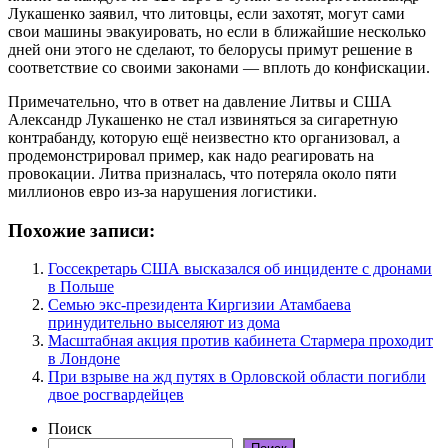
Лукашенко заявил, что литовцы, если захотят, могут сами
свои машины эвакуировать, но если в ближайшие несколько
дней они этого не сделают, то белорусы примут решение в
соответствие со своими законами — вплоть до конфискации.
Примечательно, что в ответ на давление Литвы и США
Александр Лукашенко не стал извиняться за сигаретную
контрабанду, которую ещё неизвестно кто организовал, а
продемонстрировал пример, как надо реагировать на
провокации. Литва призналась, что потеряла около пяти
миллионов евро из-за нарушения логистики.
Похожие записи:
Госсекретарь США высказался об инциденте с дронами
в Польше
Семью экс-президента Киргизии Атамбаева
принудительно выселяют из дома
Масштабная акция против кабинета Стармера проходит
в Лондоне
При взрыве на жд путях в Орловской области погибли
двое росгвардейцев
Поиск