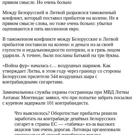
Между Белоруссией и Литвой разразился таможенный
конфликт, который поставил прибалтов на колени. Не в
прямом смысле слова, но тоже очень больно: убытки
оцениваются в пять миллионов евро.
В таможенном конфликте между Белорусские и Литвой
прибалтов поставили на колени: и деньги из-за своей
глупости и недальновидности потеряли, и в грязь лицом
ударили. А точнее, были посланы Батькой на три буквы.
«Война фур» началась с… воздушных шариков. Как
утверждает Литва, в этом году через границу со стороны
Белоруссии прилетели 544 воздушных шара с
контрабандными сигаретами.
Замначальника службы охраны госграницы при МВД Литвы
Антанас Монтвидас заявил, что при попытке забрать посылки
с куревом задержали 101 контрабандиста.
Что выяснилось? Оборотистые прибалты решили
заработать на контрабанде дешёвых белорусских
сигарет в страны ЕС — «табачка» из-за высоких
акцизов там очень дорогая. Литовцы организовали
оригинальный способ переброски товара: