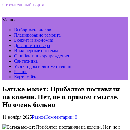
Строительный портал
Меню
Выбор материалов
Планирование ремонта
Бюджет и экономия
Дизайн интерьера
Инженерные системы
Ошибки и предупреждения
Сантехника
Умный дом и автоматизация
Разное
Карта сайта
Батька может: Прибалтов поставили
на колени. Нет, не в прямом смысле.
Но очень больно
11 ноября 2025
Разное
Комментарии: 0