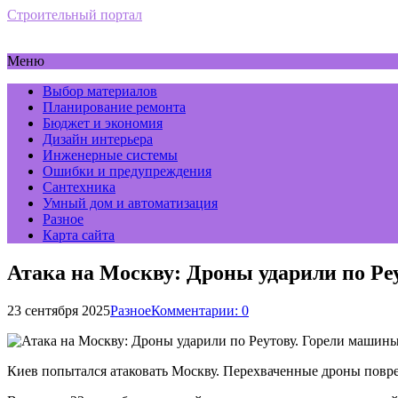
Строительный портал
Меню
Выбор материалов
Планирование ремонта
Бюджет и экономия
Дизайн интерьера
Инженерные системы
Ошибки и предупреждения
Сантехника
Умный дом и автоматизация
Разное
Карта сайта
Атака на Москву: Дроны ударили по Р
23 сентября 2025
Разное
Комментарии: 0
Киев попытался атаковать Москву. Перехваченные дроны повр