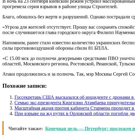
В ночь на 23 сентября киевский режим устроил массированный 
прогремела серия взрывов в районе улицы Строителей.
Благо, обошлось без жертв и разрушений. Однако пострадали с
«Угроза для жителей отсутствует. Прошу вас сохранять споко
после случившегося глава городского округа Филипп Науменко
Напомним, ранее стало известно количество украинских беспи
силы противовоздушной обороны сбили 81 БПЛА.
«С 15.00 мск до полуночи дежурными средствами ПВО уничтож
областей, Московского региона, Ростовской, Рязанской, Тульск
Атаки продолжились и за полночь. Так, мэр Москвы Сергей Со
Похожие записи:
Госсекретарь США высказался об инциденте с дронами 
Семью экс-президента Киргизии Атамбаева принудитель
Масштабная акция против кабинета Стармера проходит в
При взрыве на жд путях в Орловской области погибли дв
Читайте также:
Конечная цель — Петербург: проложен 