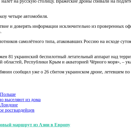
налёт на русскую столицу. Вражеские дроны сбивали на подлёте
разу четыре автомобиля.
йствие и доверять информации исключительно из проверенных о
.
лотников самолётного типа, атаковавших Россию на исходе суто
ен 81 украинский беспилотный летательный аппарат над терри
ой областей, Республики Крым и акваторией Чёрного моря», – ук
бянин сообщил уже о 26 сбитом украинском дроне, летевшем по
в Польше
но выселяют из дома
 Лондоне
ое росгвардейцев
новый маршрут из Азии в Европу