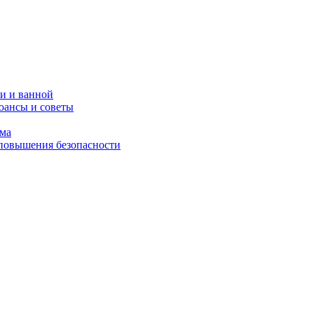
и и ванной
юансы и советы
ома
 повышения безопасности