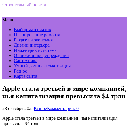
Строительный портал
Меню
Выбор материалов
Планирование ремонта
Бюджет и экономия
Дизайн интерьера
Инженерные системы
Ошибки и предупреждения
Сантехника
Умный дом и автоматизация
Разное
Карта сайта
Apple стала третьей в мире компанией,
чья капитализация превысила $4 трлн
28 октября 2025
Разное
Комментарии: 0
Apple стала третьей в мире компанией, чья капитализация
превысила $4 трлн